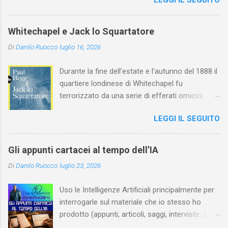
LEGGI IL SEGUITO
l'arte della Pavlova ha raggiunto la piena
maturità ed è stata in grado di rinnovare
profondamente l'attardato mondo teatrale
Whitechapel e Jack lo Squartatore
italiano.
Di
Danilo Ruocco
luglio 16, 2026
Durante la fine dell’estate e l’autunno del 1888 il
quartiere londinese di Whitechapel fu
terrorizzato da una serie di efferati omicidi,
cinque dei quali vennero addebitati a un
LEGGI IL SEGUITO
assassino ribattezzato Jack lo Squartatore la
cui identità, tutt’oggi, resta ignota. Paul Begg in
Jack lo Squartatore: la vera storia , edito da
Gli appunti cartacei al tempo dell’IA
Utet, ricostruisce non solo i cinque omicidi
Di
Danilo Ruocco
luglio 23, 2026
“canonicamente” addebitati a Jack lo
Squartatore, ma si dedica anche (e, in alcuni
Uso le Intelligenze Artificiali principalmente per
capitoli, soprattutto) a ricostruire la storia di
interrogarle sul materiale che io stesso ho
Whitechapel e del East End e a ricapitolare le
prodotto (appunti, articoli, saggi, interviste…).
lotte intestine al Ministero dell’Interno. Ne esce
Ciò mi consente, tra l’altro, di dare nuova linfa