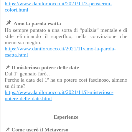
https://www.daniloruocco.it/2021/11/3-pensierini-
colori.html
📌
Amo la parola esatta
Ho sempre puntato a una sorta di “pulizia” mentale e di
stile eliminando il superfluo, nella convinzione che
meno sia meglio.
https://www.daniloruocco.it/2021/11/amo-la-parola-
esatta.html
📌
Il misterioso potere delle date
Dal 1º gennaio farò…
Perché la data del 1º ha un potere così fascinoso, almeno
su di me?
https://www.daniloruocco.it/2021/11/il-misterioso-
potere-delle-date.html
Esperienze
📌
Come userò il Metaverso