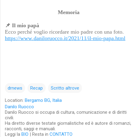
Memoria
📌
Il mio papà
Ecco perché voglio ricordare mio padre con una foto.
https://www.daniloruocco.it/2021/11/il-mio-papa.html
drnews
Recap
Scritto altrove
Location:
Bergamo BG, Italia
Danilo Ruocco
Danilo Ruocco si occupa di cultura, comunicazione e di diritti
civili.
Ha diretto diverse testate giornalistiche ed è autore di romanzi,
racconti, saggi e manuali.
Leggi la
BIO
| Resta in
CONTATTO