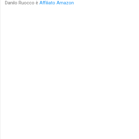
Danilo Ruocco è
Affiliato Amazon
C
o
m
m
e
n
t
i