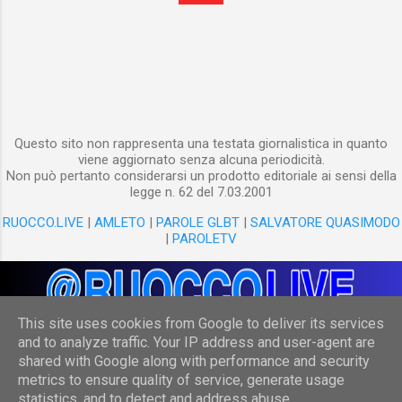
Questo sito non rappresenta una testata giornalistica in quanto
viene aggiornato senza alcuna periodicità.
Non può pertanto considerarsi un prodotto editoriale ai sensi della
legge n. 62 del 7.03.2001
RUOCCO.LIVE
|
AMLETO
|
PAROLE GLBT
|
SALVATORE QUASIMODO
|
PAROLETV
This site uses cookies from Google to deliver its services
and to analyze traffic. Your IP address and user-agent are
shared with Google along with performance and security
Powered by Blogger
metrics to ensure quality of service, generate usage
statistics, and to detect and address abuse.
(c) Danilo Ruocco