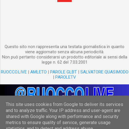
Questo sito non rappresenta una testata giornalistica in quanto
viene aggiornato senza alcuna periodicità.
Non può pertanto considerarsi un prodotto editoriale ai sensi della
legge n. 62 del 7.03.2001
RUOCCO.LIVE
|
AMLETO
|
PAROLE GLBT
|
SALVATORE QUASIMODO
|
PAROLETV
This site uses cookies from Google to deliver its services
and to analyze traffic. Your IP address and user-agent are
shared with Google along with performance and security
Powered by Blogger
metrics to ensure quality of service, generate usage
statistics, and to detect and address abuse.
(c) Danilo Ruocco