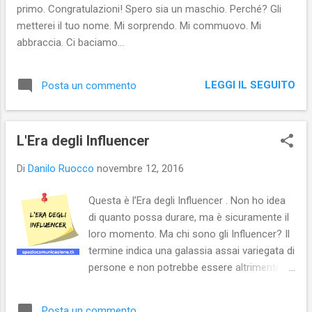
primo. Congratulazioni! Spero sia un maschio. Perché? Gli
dall’altra. Con mio nonno, maggio 1998 C’è
metterei il tuo nome. Mi sorprendo. Mi commuovo. Mi
stato un periodo in cui mi piaceva
abbraccia. Ci baciamo...
selezionare gli scatti meglio riusciti e metterli
negli album fotografici; poi sono passato ai
raccoglitori fotografici, sulle cui copertine
LEGGI IL SEGUITO
Posta un commento
scrivevo le date di inizo e fine del rullino
(affidandomi alla memoria). L...
L'Era degli Influencer
Di
Danilo Ruocco
novembre 12, 2016
Questa è l’Era degli Influencer . Non ho idea
di quanto possa durare, ma è sicuramente il
loro momento. Ma chi sono gli Influencer? Il
termine indica una galassia assai variegata di
persone e non potrebbe essere altrimenti.
Semplificando molto, si va da personaggi
(vere e proprie star dei social) che hanno
Posta un commento