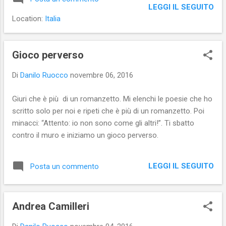
milioni di follower sul web e la loro
LEGGI IL SEGUITO
importanza sta tutta nel numero di persone
Location:
Italia
che li segue; a persone con molti ma molti
meno follower, ma che basano la loro
influenza sulle loro competenze specifiche.
Gioco perverso
Ciò che accomuna gli Influencer, ad ogni
Di
Danilo Ruocco
novembre 06, 2016
modo, è il fatto che chi li segue si fida di
loro. Li tratta da amici e da loro sono trattati
Giuri che è più di un romanzetto. Mi elenchi le poesie che ho
come amici. La conversazione tra un
scritto solo per noi e ripeti che è più di un romanzetto. Poi
Influencer e i propri follower non si
minacci: “Attento: io non sono come gli altri!”. Ti sbatto
interrompe mai, perché è la relazione in
contro il muro e iniziamo un gioco perverso.
essere tra i soggetti che fa la differenza tra
un Influencer e, mettiamo, un generico
giornalista, un blogger o un utente medio dei
LEGGI IL SEGUITO
Posta un commento
social. Una relazione che rende l’Influencer
un soggetto in grado di influenzare (l...
Andrea Camilleri