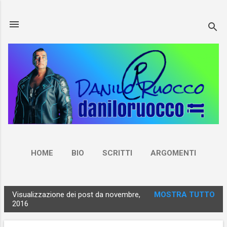
Passa ai contenuti principali
HOME
BIO
SCRITTI
ARGOMENTI
NEWSLETTER
CONTATTI
ALTRO…
Visualizzazione dei post da novembre,
MOSTRA TUTTO
RUOCCO.LIVE
P
2016
o