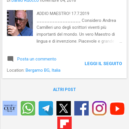
Di
Danilo Ruocco
novembre 04, 2016
ADDIO MAESTRO! 17.7.2019
_________________ Considero Andrea
Camilleri uno degli scrittori viventi più
importanti del mondo. Un vero Maestro di
lingua e di invenzione. Piacevole e grande sia
quando scrive narrativa, sia quando si
impegna nella saggistica. Autore influenzato
Posta un commento
da Luigi Pirandello e Samuel Beckett (del
LEGGI IL SEGUITO
teatro di entrambi ha portato in scena le
Location:
Bergamo BG, Italia
opere), a mio avviso, sarebbe degno di
figurare al loro fianco come vincitore di un
Premio Nobel per la Letteratura.
ALTRI POST