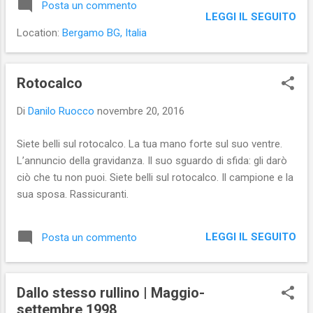
Posta un commento
loro contenuti: è con loro che i follower
LEGGI IL SEGUITO
sono disposti a restare in contatto, non
Location:
Bergamo BG, Italia
certo...
Rotocalco
Di
Danilo Ruocco
novembre 20, 2016
Siete belli sul rotocalco. La tua mano forte sul suo ventre.
L’annuncio della gravidanza. Il suo sguardo di sfida: gli darò
ciò che tu non puoi. Siete belli sul rotocalco. Il campione e la
sua sposa. Rassicuranti.
LEGGI IL SEGUITO
Posta un commento
Dallo stesso rullino | Maggio-
settembre 1998