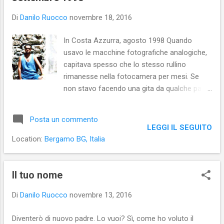
Di
Danilo Ruocco
novembre 18, 2016
In Costa Azzurra, agosto 1998 Quando
usavo le macchine fotografiche analogiche,
capitava spesso che lo stesso rullino
rimanesse nella fotocamera per mesi. Se
non stavo facendo una gita da qualche parte
(cosa che poteva prevedere l'utilizzo anche
di più rullini), di solito scattavo delle
Posta un commento
fotografie solo se se ne presentava
LEGGI IL SEGUITO
l'occasione. Un'occasione meritevole di
Location:
Bergamo BG, Italia
essere immortalata… C’erano, poi, anche
scatti che facevo solo ed esclusivamente
per finire il rullino, in modo da poterlo portare
Il tuo nome
dal fotografo per lo sviluppo e la stampa.
Di
Danilo Ruocco
novembre 13, 2016
Ecco, allora, che, una volta stampate, non
era insolito trovarsi di fronte a fotografie
Diventerò di nuovo padre. Lo vuoi? Sì, come ho voluto il
scattate anche a grande distanza l’una