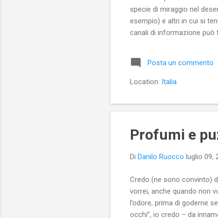
specie di miraggio nel deser
esempio) e altri in cui si ten
canali di informazione può 
invece certi canali informati
economico e politico sull'i
Posta un commento
delle 25 notizie più censurat
Location:
Italia
Profumi e pu
Di
Danilo Ruocco
luglio 09,
Credo (ne sono convinto) di
vorrei, anche quando non vor
l’odore, prima di goderne se
occhi”, io credo – da innam