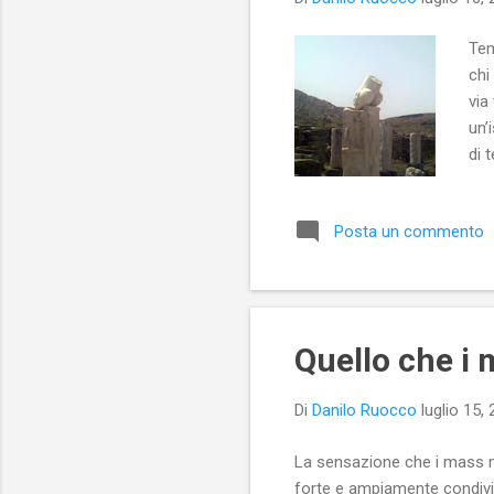
Tem
chi
via
un’
di 
dei
Posta un commento
Quello che i
Di
Danilo Ruocco
luglio 15,
La sensazione che i mass me
forte e ampiamente condivis