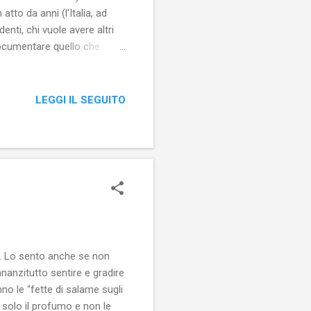
to da anni (l'Italia, ad
denti, chi vuole avere altri
 documentare quello che
o possa influire il potere
ensored ) che stila l'elenco
LEGGI IL SEGUITO
to. Lo sento anche se non
nanzitutto sentire e gradire
no le “fette di salame sugli
 solo il profumo e non le