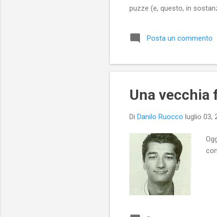
puzze (e, questo, in sostanz
amico, invece, percepisco 
profumi, né di essergli ami
Posta un commento
bene. Puzze che conosco. So
il mio nas...
Una vecchia 
Di
Danilo Ruocco
luglio 03,
Ogg
con