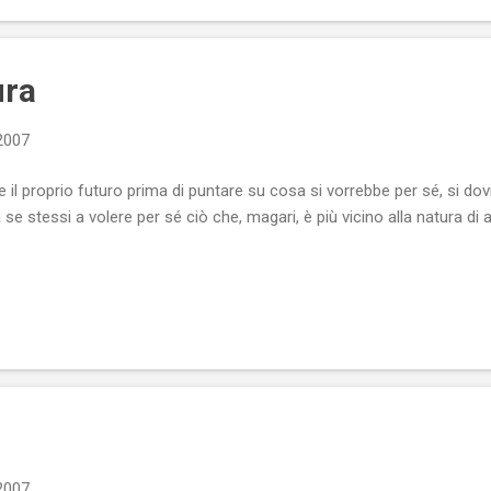
ura
 2007
e il proprio futuro prima di puntare su cosa si vorrebbe per sé, si d
a a se stessi a volere per sé ciò che, magari, è più vicino alla natura di a
 2007