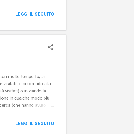
LEGGI IL SEGUITO
a non molto tempo fa, si
e visitate o ricorrendo alla
à visitati) o iniziando la
azione in qualche modo più
 ricerca (che hanno avuto
ngono il materiale che
o su uno dei siti che
LEGGI IL SEGUITO
servizi di...