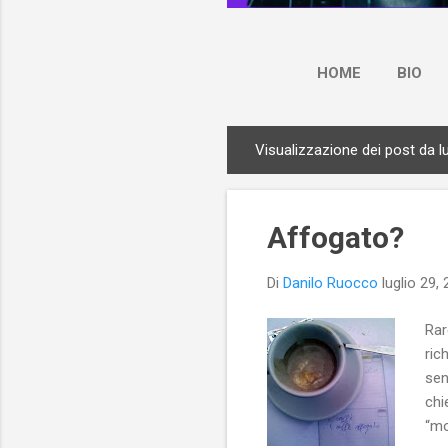
HOME
BIO
Visualizzazione dei post da lu
P
o
s
Affogato?
t
Di
Danilo Ruocco
luglio 29,
Rar
ric
sen
chi
“mo