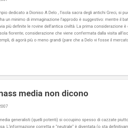
pio dedicato a Dioniso A Delo , l’isola sacra degli antichi Greci, si pu
 ha un minimo di immaginazione l’approdo è suggestivo: mentre il batt
 via più definite le rovine dell’antica civiltà. La prima considerazion
isola fiorente; considerazione che viene confermata dalla visita all’iso
templi, di agorà più o meno grandi (pare che a Delo vi fosse il mercat
 tempi) e di abitazioni civili (le uniche che sono state rinvenute in tutt
 mass media non dicono
 2007
dia generalisti (quelli potenti) si occupino spesso di cazzate piuttos
a. L'informazione corretta e "neutrale" è diventata (o sta definitiv