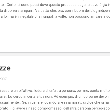
to. Certo, ci sono paesi dove questo processo degenerativo è già in at
ta di correre ai ripari... Va detto che, ora, con il boom dei blog indipen
farlo, ma è innegabile che i singoli, a volte, non possono arrivare a
vi avrebbero il dovere di fare e non fanno... Per avere un'idea di quant
ndipendenza dei mass media si può ricorrere a un annuario ( Project C
e dell'anno. Qui per un resoconto in italian...
zze
 2007
 essere un olfattivo: l’odore di un’altra persona, per me, conta mol
rei. Lo cerco in certe situazioni. Ad esempio, di un corpo ne devo in
ssualmente… Se, in genere, quando si è innamorati, si dice che si han
orato – di avere il naso compromesso: dell’altra persona percepisco