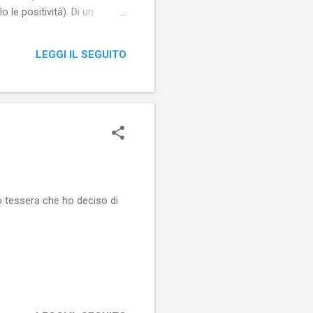
le positività). Di un
ercepire anche i suoi
i una persona cui voglio
LEGGI IL SEGUITO
io non mi va a genio, allora
o tessera che ho deciso di