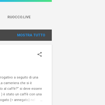
RUOCCO.LIVE
MOSTRA TUTTO
rrogativo a seguito di una
La cameriera che si è
to al caffè?” si deve essere
o ) è stato un caffè con una
fogato (= annegato) nel