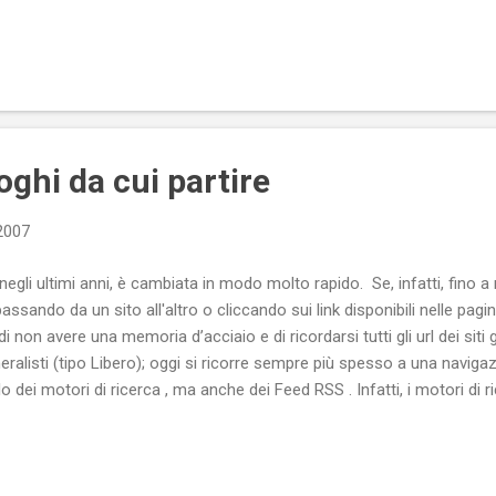
fè!
oghi da cui partire
 2007
negli ultimi anni, è cambiata in modo molto rapido. Se, infatti, fino 
sando da un sito all'altro o cliccando sui link disponibili nelle pagin
di non avere una memoria d’acciaio e di ricordarsi tutti gli url dei siti gi
eralisti (tipo Libero); oggi si ricorre sempre più spesso a una navig
o dei motori di ricerca , ma anche dei Feed RSS . Infatti, i motori di
ntando sempre più affidabili) ci indirizzano verso le pagine che conte
Feed RSS ci “avvertono” quando un nuovo contenuto è stato pubblicat
egli ultimi tempi si stanno facendo notare le piattaforme che offrono 