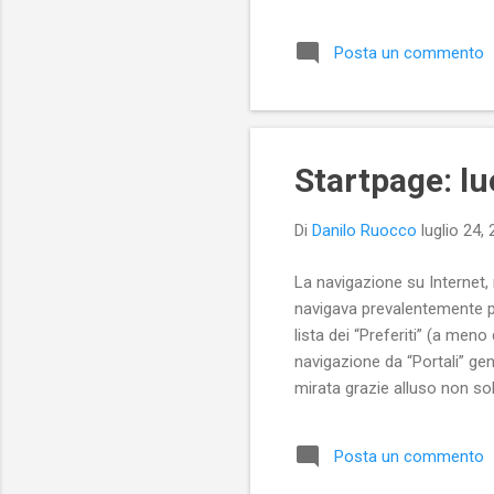
caf
Posta un commento
Startpage: lu
Di
Danilo Ruocco
luglio 24,
La navigazione su Internet, 
navigava prevalentemente pas
lista dei “Preferiti” (a meno 
navigazione da “Portali” gen
mirata grazie alluso non sol
uno sviluppo notevole, dive
stiamo cercando, mentre i 
Posta un commento
abbiamo scelto di seguire. N