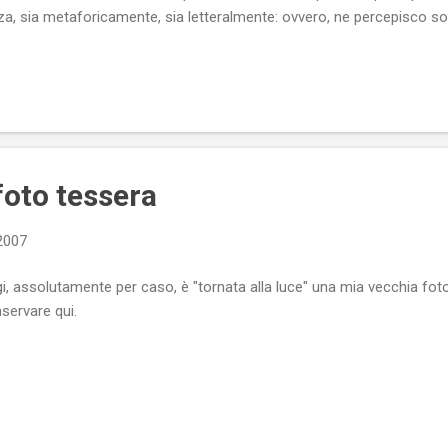
a, sia metaforicamente, sia letteralmente: ovvero, ne percepisco solo 
nettamente anche le puzze, ma tali puzze non mi impediscono né di p
co: le puzze le incamero e le “sopporto”. Sono le puzze di un amico, d
pportabilissime e non repellenti. Quando, invece, una persona propr
foto tessera
 2007
i, assolutamente per caso, è "tornata alla luce" una mia vecchia fot
servare qui.