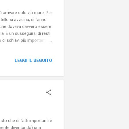
ò arrivare solo via mare. Per
ello si avvicina, si fanno
e è che doveva davvero essere
la. È un susseguirsi di resti
o di schiavi più importante
a la Grecia).
LEGGI IL SEGUITO
to che di fatti importanti è
amente diventando) una