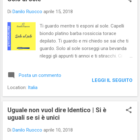
s
t
Di
Danilo Ruocco
aprile 15, 2018
Ti guardo mentre ti esponi al sole. Capelli
biondo platino barba rossiccia torace
depilato. Ti guardo e mi chiedo se sai che ti
guardo. Solo al sole sorseggi una bevanda
rileggi gli appunti ti annoi e ti stiracchi. Ci
separano pochi metri di natura e una
manciata d’anni. Ti chiedi se ti guardo?
Posta un commento
LEGGI IL SEGUITO
Location:
Italia
Uguale non vuol dire Identico | Si è
uguali se si è unici
Di
Danilo Ruocco
aprile 10, 2018