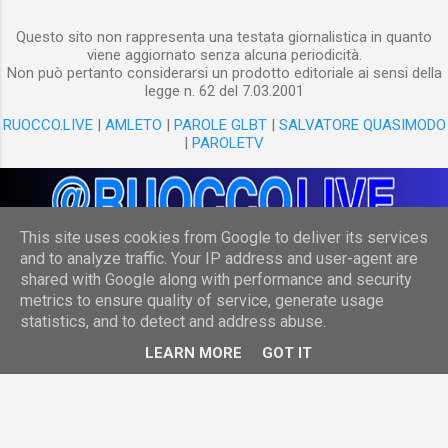
Questo sito non rappresenta una testata giornalistica in quanto
viene aggiornato senza alcuna periodicità.
Non può pertanto considerarsi un prodotto editoriale ai sensi della
legge n. 62 del 7.03.2001
RUOCCO.LIVE
|
AMLETO
|
PAROLE GLBT
|
SALVATORE QUASIMODO
|
PAROLETV
This site uses cookies from Google to deliver its services
and to analyze traffic. Your IP address and user-agent are
shared with Google along with performance and security
Powered by Blogger
metrics to ensure quality of service, generate usage
statistics, and to detect and address abuse.
(c) Danilo Ruocco
LEARN MORE
GOT IT