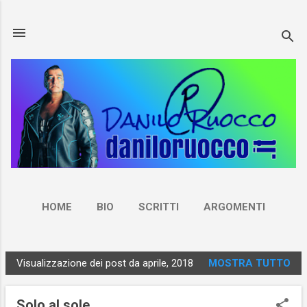
Passa ai contenuti principali
HOME
BIO
SCRITTI
ARGOMENTI
NEWSLETTER
CONTATTI
ALTRO…
Visualizzazione dei post da aprile, 2018
MOSTRA TUTTO
RUOCCO.LIVE
P
o
Solo al sole