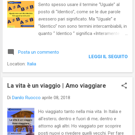
Sento spesso usare il termine “Uguale” al
posto di “Identico”, come se le due parole
avessero pari significato. Ma “Uguale” e
“Identico” non sono termini intercambiabili, in
quanto “ Identico ” significa «Interamente
uguale» (s.v. Identico , in V ocabolario
Treccani online ); o, come si direbbe in
Posta un commento
linguaggio giuridico, “copia conforme
LEGGI IL SEGUITO
all'originale”. Forse la confusione
Location:
Italia
terminologica tra “Uguale” e “Identico” deriva
da un improprio uso linguistico della logica
matematica per la quale se A = A e B = B,
La vita è un viaggio | Amo viaggiare
allora ne consegue che A ≠ B, dove i simboli
Di
Danilo Ruocco
aprile 08, 2018
= (uguale) e ≠ (diverso), graficamente,
indicano, in realtà, ciò che è identico (=) ,
Ho viaggiato tanto nella mia vita. In Italia e
ossia uguale al 100% e ciò che non-è-
all'estero; dentro e fuori di me; dentro e
identico (≠) , ossia diverso completamente o
attorno agli altri. Ho viaggiato per scoprire
solo in parte. Ma, nei fatti, pur A differendo
posti nuovi o rivedere quelli vecchi. Per fare
da B, spesso A può essere uguale a B