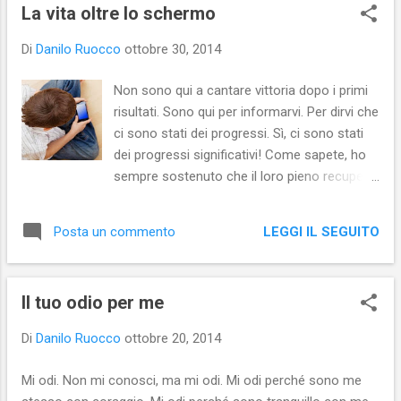
s
La vita oltre lo schermo
t
Di
Danilo Ruocco
ottobre 30, 2014
Non sono qui a cantare vittoria dopo i primi
risultati. Sono qui per informarvi. Per dirvi che
ci sono stati dei progressi. Sì, ci sono stati
dei progressi significativi! Come sapete, ho
sempre sostenuto che il loro pieno recupero
sia possibile. Forse non di tutti, ma
sicuramente di quelli che danno segni di
LEGGI IL SEGUITO
Posta un commento
essere più reattivi agli stimoli. Lo so cosa
pensate! Lo so che dite sempre che reagire
alla vista del cibo è reazione animale e non
Il tuo odio per me
umana, ma io sono qui per annunciarvi che si
può andare oltre. Sì, oltre! Io sono andato
Di
Danilo Ruocco
ottobre 20, 2014
oltre. Da un mese, sono andato oltre. D’altro
canto lo sapete che non mi sono mai
Mi odi. Non mi conosci, ma mi odi. Mi odi perché sono me
rassegnato all’idea che Piero non reagisse