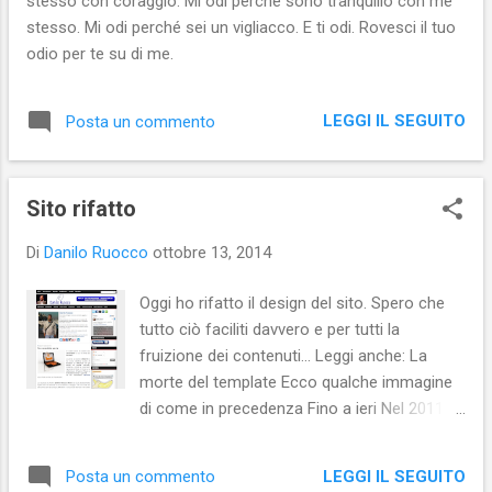
stesso con coraggio. Mi odi perché sono tranquillo con me
più agli stimoli esterni. E, allora, ci ho
stesso. Mi odi perché sei un vigliacco. E ti odi. Rovesci il tuo
provato. Da un mese lo sto sollecitando di
odio per te su di me.
continuo con stimoli facili da capire. La
tecnica è semplice e potete sperimentarla
anche voi: per catturare la sua attenzione,
LEGGI IL SEGUITO
Posta un commento
mando al suo smartphone un conto alla
rovescia di dieci secondi, al termine del quale
dico quello che voglio comun...
Sito rifatto
Di
Danilo Ruocco
ottobre 13, 2014
Oggi ho rifatto il design del sito. Spero che
tutto ciò faciliti davvero e per tutti la
fruizione dei contenuti... Leggi anche: La
morte del template Ecco qualche immagine
di come in precedenza Fino a ieri Nel 2011
Nel 2003
LEGGI IL SEGUITO
Posta un commento