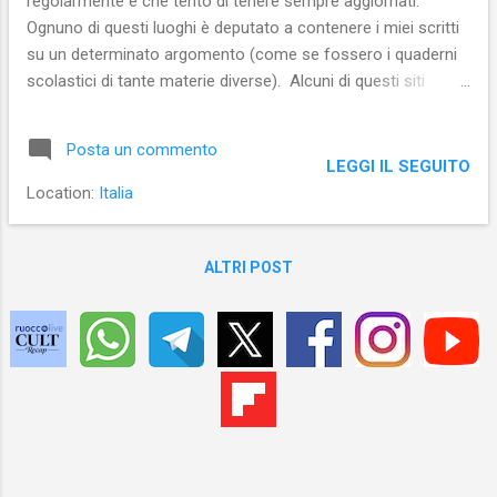
regolarmente e che tento di tenere sempre aggiornati.
Ognuno di questi luoghi è deputato a contenere i miei scritti
su un determinato argomento (come se fossero i quaderni
scolastici di tante materie diverse). Alcuni di questi siti
hanno domini a pagamento e sono ospitati su piattaforme
che regalano lo spazio ai loro utenti. Ebbene, cosa
Posta un commento
succederà alla mia morte? I domini a pagamento scadranno
LEGGI IL SEGUITO
e scompariranno dal Web. Ma i siti, invece, potrebbero
Location:
Italia
restare on line per molto tempo anche dopo la mia morte,
ma non sarebbero mai più aggiornati e – siccome le mie
password non sono conosciute da altri – in quelle pagine
ALTRI POST
non comparirebbe da nessuna parte la notizia che sono
morto. Che Internet ci regali la vita eterna?