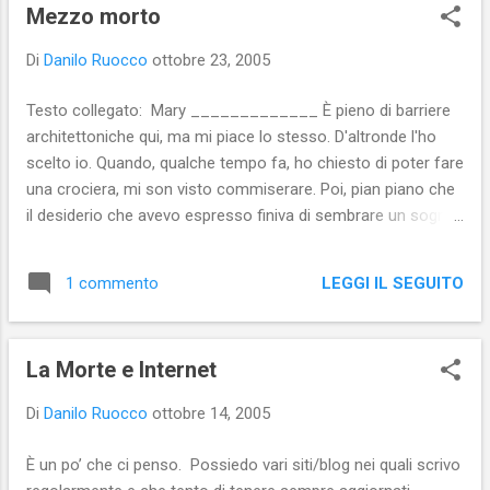
s
Mezzo morto
t
Di
Danilo Ruocco
ottobre 23, 2005
Testo collegato: Mary _____________ È pieno di barriere
architettoniche qui, ma mi piace lo stesso. D'altronde l'ho
scelto io. Quando, qualche tempo fa, ho chiesto di poter fare
una crociera, mi son visto commiserare. Poi, pian piano che
il desiderio che avevo espresso finiva di sembrare un sogno
un po' sciocco e irrealizzabile, anche gli altri hanno capito
che, in fondo, una crociera non poteva certo farmi male e
LEGGI IL SEGUITO
1 commento
hanno accettato di organizzarmela. E, ora, sono qui, proprio
dove sognavo di essere: a prua a sentire il vento che mi
accarezza vigorosamente il volto e le spalle. E sto bene
La Morte e Internet
seduto qui, con una copertina stesa sulle gambe che le
esclude dallo sguardo invadente degli estranei (una specie di
Di
Danilo Ruocco
ottobre 14, 2005
sipario calato su due arti oscenamente immobili).
È un po’ che ci penso. Possiedo vari siti/blog nei quali scrivo