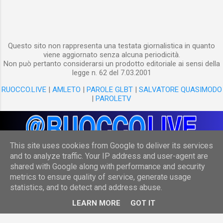
Questo sito non rappresenta una testata giornalistica in quanto
viene aggiornato senza alcuna periodicità.
Non può pertanto considerarsi un prodotto editoriale ai sensi della
legge n. 62 del 7.03.2001
RUOCCO.LIVE
|
AMLETO
|
PAROLE GLBT
|
SALVATORE QUASIMODO
|
PAROLETV
This site uses cookies from Google to deliver its services
and to analyze traffic. Your IP address and user-agent are
shared with Google along with performance and security
Powered by Blogger
metrics to ensure quality of service, generate usage
statistics, and to detect and address abuse.
(c) Danilo Ruocco
LEARN MORE
GOT IT