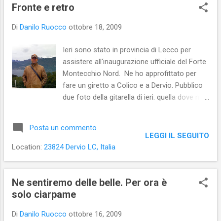
s
Fronte e retro
t
Di
Danilo Ruocco
ottobre 18, 2009
Ieri sono stato in provincia di Lecco per
assistere all'inaugurazione ufficiale del Forte
Montecchio Nord. Ne ho approfittato per
fare un giretto a Colico e a Dervio. Pubblico
due foto della gitarella di ieri: quella dove mi
si vede di fronte è stata scattata sul tetto
del Forte Montecchio, mentre quella in cui
Posta un commento
appaio di spalle è stata scattata (a mia
LEGGI IL SEGUITO
insaputa) a Dervio .
Location:
23824 Dervio LC, Italia
Ne sentiremo delle belle. Per ora è
solo ciarpame
Di
Danilo Ruocco
ottobre 16, 2009