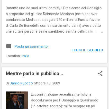
Durante uno de suoi ultimi comizi, il Presidente del Consiglio,
a proposito del giudice Raimondo Mesiano (noto per aver
condannato Mediaset a pagare 750 milioni di Euro a favore
di Carlo De Benedetti come risarcimento danni) aveva detto
che su tale persona se ne sarebbero sentite delle belle. La
frase non era sfuggita a vari commentatori che hanno
parlato di intimidazione. I mezzi di comunicazione di Silvio
Posta un commento
Berlusconi si sono subito dati da fare e hanno confezionato
LEGGI IL SEGUITO
articoli e servizi TV. In quello trasmesso da Mattino Cinque
Location:
Italia
si definiscono “stranezze” le fumate e le passeggiate per
Milano del giudice che è stato spiato dalle telecamere di
Canale 5 durante, appunto, una passeggiata nel fine
Mentre parlo in pubblico...
settimana. Il commento che verrebbe spontaneo è definire
Di
Danilo Ruocco
ottobre 13, 2009
questo tipo di giornalismo ciarpame. Del caso ne parlano
Repubblica e Corriere della Sera
Eccomi in alcune recentissime foto: a
Roccalumera per l' Omaggio a Quasimodo
(1° ottobre scorso): mi fa sempre un po'