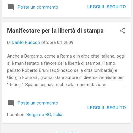
di una trasmissione TV mi ha sì dato la fama, ma non mi
LEGGI IL SEGUITO
Posta un commento
consente di vendere in libreria. D’altra parte ci sarei dovuto
arrivare prima: chi guarda la TV fino a notte fonda, di solito
non legge libri! E il programma di cui sono l’ospite fisso,
Manifestare per la libertà di stampa
l’opinionista di ‘sta minchia, va in onda a tarda notte, a notte
fonda. Vorrei sganciarmi dallo show, ma il presentatore mi
Di
Danilo Ruocco
ottobre 04, 2009
ricatta. Dice che ha dei video che – se solo oso saltare una
puntata – fa circolare in certi ambienti. Negli ambienti che
Anche a Bergamo, come a Roma e in altre città italiane, oggi
contano. Negli ambienti che mi sostengono e che mi
si è manifestato a favore della libertà di stampa. Hanno
mollerebbero inorriditi se solo sapessero. Il porco non mi
parlato Roberto Bruni (ex Sindaco della città lombarda) e
dice cosa stracazzo si vede in quei fottutissimi video. D’a...
Giorgio Fornoni , giornalista e autore di diverse inchieste per
“Report”. Spiace segnalare che alla manifestazione
bergamasca si sono visti pochi giornalisti... Va detto, invece,
che tanti erano i cittadini comuni, oltre che i politici locali. Ho
Posta un commento
intervistato Giorgio Fornoni a proposito della libertà di
LEGGI IL SEGUITO
stampa. Ecco il video.
Location:
Bergamo BG, Italia