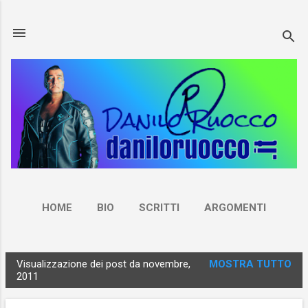
Passa ai contenuti principali
HOME
BIO
SCRITTI
ARGOMENTI
NEWSLETTER
CONTATTI
ALTRO…
Visualizzazione dei post da novembre,
MOSTRA TUTTO
RUOCCO.LIVE
P
2011
o