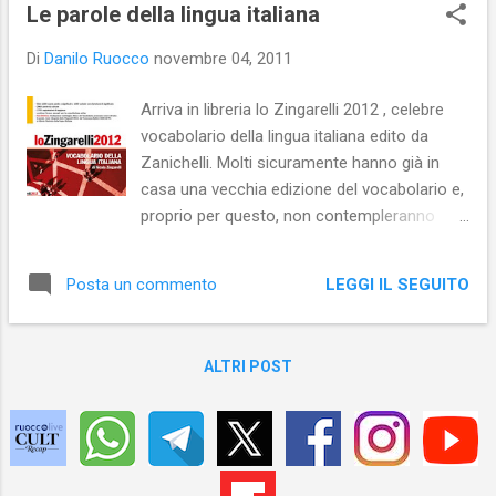
Le parole della lingua italiana
Di
Danilo Ruocco
novembre 04, 2011
Arriva in libreria lo Zingarelli 2012 , celebre
vocabolario della lingua italiana edito da
Zanichelli. Molti sicuramente hanno già in
casa una vecchia edizione del vocabolario e,
proprio per questo, non contempleranno
neppure l’ipotesi di comprarne una più
recente. Una posizione che può essere
LEGGI IL SEGUITO
Posta un commento
comprensibile per coloro che non adoperano
la nostra lingua a fini professionali o di
studio. Per chi, invece, usa la lingua italiana
ALTRI POST
per lavoro o a scuola, un vocabolario
aggiornato è una necessità: la lingua italiana,
essendo una lingua viva, è in continuo
aggiornamento. Ma quanto è cambiata la
lingua in questi ultimi anni? Me lo sono