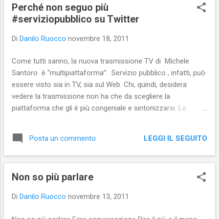
s
Perché non seguo più
t
#serviziopubblico su Twitter
Di
Danilo Ruocco
novembre 18, 2011
Come tutti sanno, la nuova trasmissione TV di Michele
Santoro è “multipiattaforma”: Servizio pubblico , infatti, può
essere visto sia in TV, sia sul Web. Chi, quindi, desidera
vedere la trasmissione non ha che da scegliere la
piattaforma che gli è più congeniale e sintonizzarsi. La
redazione della trasmissione ha anche un account su
Twitter il cui utilizzo io trovo irritante e insensato al punto
LEGGI IL SEGUITO
Posta un commento
che ieri sera ho deciso di cancellare “serviziopubblico”
dall’elenco delle persone che seguo. Infatti mi risulta
fastidioso il fatto che ogni cosa avvenga in trasmissione
Non so più parlare
venga postata su Twitter. Se voglio seguire in diretta la
puntata, non lo faccio su Twitter, ma altrove, dato che ne ho
Di
Danilo Ruocco
novembre 13, 2011
la possibilità, così come posso vedere in differita i punti
salienti. L’invasione di Twitter con la marea di post, quindi, è,