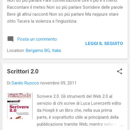
Non so più parlare Fare conversazione Dire il più e il meno
a mio avviso, insensata, ovvero, priva di reale necessità.
Raccontare il meteo Non so più parlare Sorridere delle parole
Meglio sarebbe limitare i post a pochi fatti importanti.
Bere gli altrui racconti Non so più parlare Ma neppure stare
zitto Tacere la violenza e l'ingiustizia.
Posta un commento
LEGGI IL SEGUITO
Location:
Bergamo BG, Italia
Scrittori 2.0
Di
Danilo Ruocco
novembre 09, 2011
Scrivere 2.0. Gli strumenti del Web 2.0 al
servizio di chi scrive di Luca Lorenzetti edito
da Hoepli è un libro che, nella sua prima
parte, è soprattutto utile ai principianti della
pubblicazione tramite Web; mentre nella sua