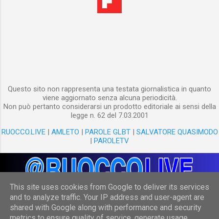
chiesto e ho provato a fare un piccolo
confronto tra l’edizione 2005 e quella 2012
dello Zingarelli , aprendo a caso una pagina e
vedendo che differenze ci sono.
Nell’edizione 2005 il lemma “paraorecchie” è
il primo della pagina 1264. Resta il primo
lemma della pagina anche nell’edizione 2012,
ma compare a pagina 1603. Ora, se si
Questo sito non rappresenta una testata giornalistica in quanto
viene aggiornato senza alcuna periodicità.
considera il fatto che, in entr...
Non può pertanto considerarsi un prodotto editoriale ai sensi della
legge n. 62 del 7.03.2001
RUOCCO.LIVE
|
AMLETO
|
PAROLE GLBT
|
SALVATORE QUASIMODO
|
PAROLETV
This site uses cookies from Google to deliver its services
and to analyze traffic. Your IP address and user-agent are
shared with Google along with performance and security
Powered by Blogger
metrics to ensure quality of service, generate usage