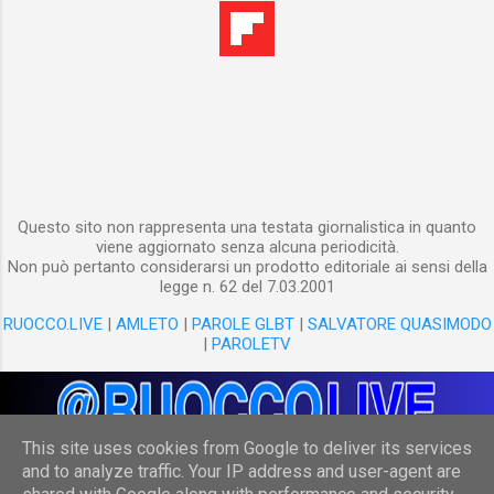
Questo sito non rappresenta una testata giornalistica in quanto
viene aggiornato senza alcuna periodicità.
Non può pertanto considerarsi un prodotto editoriale ai sensi della
legge n. 62 del 7.03.2001
RUOCCO.LIVE
|
AMLETO
|
PAROLE GLBT
|
SALVATORE QUASIMODO
|
PAROLETV
This site uses cookies from Google to deliver its services
and to analyze traffic. Your IP address and user-agent are