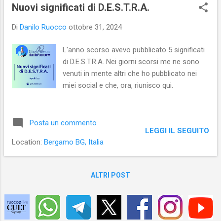
s
Nuovi significati di D.E.S.T.R.A.
t
Di
Danilo Ruocco
ottobre 31, 2024
L'anno scorso avevo pubblicato 5 significati
di D.E.S.T.R.A. Nei giorni scorsi me ne sono
venuti in mente altri che ho pubblicato nei
miei social e che, ora, riunisco qui.
Posta un commento
LEGGI IL SEGUITO
Location:
Bergamo BG, Italia
ALTRI POST