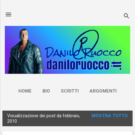
Passa ai contenuti principali
HOME
BIO
SCRITTI
ARGOMENTI
NEWSLETTER
CONTATTI
ALTRO…
Visualizzazione dei post da febbraio,
MOSTRA TUTTO
RUOCCO.LIVE
P
2010
o