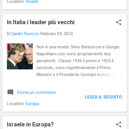
Location:
Israele
terroristi, ma che, come prevedibile fin dalla
sua progettazione, non lascia fuori solo i
terroristi, ma anche la povera gente
In Italia i leader più vecchi
(palestinese). Ed è proprio la povera gente
Di
Danilo Ruocco
febbraio 03, 2010
che più risente negativamente della
costruzione del muro. Un muro lungo 725
Non è una novità: Silvio Berlusconi e Giorgio
Km e alto fino a 8 metri. Una “robina” che
Napolitano non sono propriamente due
non passa certo inosservata. Eppure…
giovanotti. Classe 1936 il primo e 1925 il
Eppure c’è gente per la quale il muro è
secondo, sono rispettivamente il Primo
invisibile. Eppure c’è gente per la quale le
Ministro e il Presidente (sovrani inclusi) più
sofferenze e i disagi causati dal muro sono
vecchi tra quelli dei Paesi dell’Unione
invisibili. Non tutti coloro per i quali il muro è
Europea. Il Primo Ministro più giovane, tra i
invisibile sono persone indifferenti e
Posta un commento
27 dell’UE, invece, è Valdis Dombrovskis
completamente priv...
LEGGI IL SEGUITO
(classe 1971), a capo dell’esecutivo lettone;
Location:
Europa
mentre il Presidente più giovane è il bulgaro
Georgi Sedefčov Părvanov (classe 1957).
Tra il Primo Ministro più giovane e quello più
Israele in Europa?