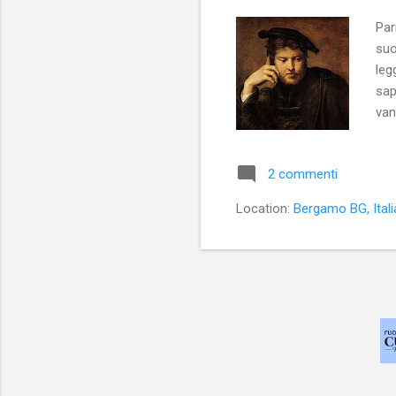
Par
suo
leg
sap
van
tra
Rit
2 commenti
mol
sta
Location:
Bergamo BG, Itali
stu