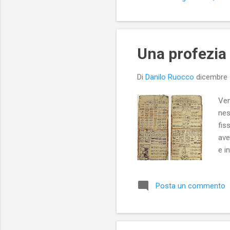
Una profezia 
Di
Danilo Ruocco
dicembre 
Ven
nes
fis
ave
e i
Ogg
nos
Posta un commento
cog
mon
Par