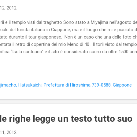
12, 2012
torii e il tempio visti dal traghetto Sono stato a Miyajima nell’agosto
tuale del turista italiano in Giappone, ma è il luogo che mi è piaciuto di
itato durante il tour giapponese. Non è un caso che una delle foto ch
entata il retro di copertina del mio Meno di 40 . Il torii visto dal tempio
nifica “Isola santuario” e il sito è considerato sacro da oltre 1500 anni
tta dall’acqua del mare è uno degli emblemi del Giappone, al pari del
l’isola partendo in treno da Hiroshima e, poi, prendendo il traghetto.
 traghetto è proprio il torii che emerge dalle acque. Un’immagine ass
se stato in sottofondo il rumore del motore del traghetto, sarebbe s
jimacho, Hatsukaichi, Prefettura di Hiroshima 739-0588, Giappone
ca... Il tempio scintoista visto...
 le righe legge un testo tutto suo
11, 2012