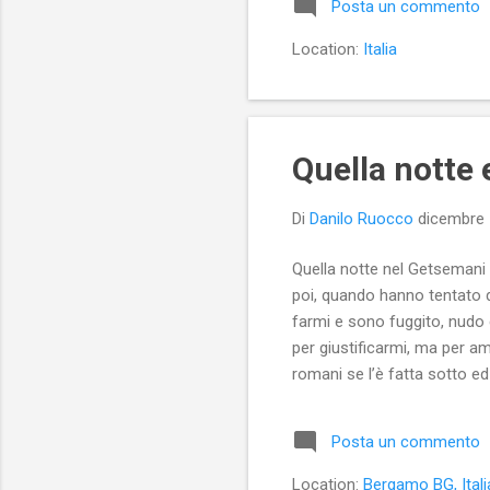
Posta un commento
amb
sit
Location:
Italia
con
Quella notte 
Di
Danilo Ruocco
dicembre 
Quella notte nel Getsemani 
poi, quando hanno tentato 
farmi e sono fuggito, nudo 
per giustificarmi, ma per am
romani se l’è fatta sotto ed
cambiamento, all’azione. Né 
possedevano la forza delle 
Posta un commento
seguito. “I tempi sono matur
Location:
Bergamo BG, Itali