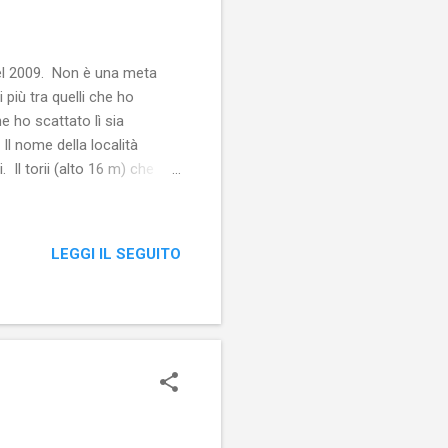
 del 2009. Non è una meta
 più tra quelli che ho
e ho scattato lì sia
 Il nome della località
. Il torii (alto 16 m) che
 monte Fuji. Sono arrivato
 La prima cosa che si nota
ai suggestiva. Se non ci
LEGGI IL SEGUITO
tato come vivere in un’altra