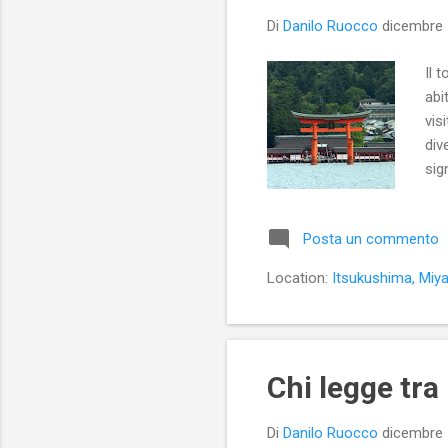
Di
Danilo Ruocco
dicembre 
Il 
abi
vis
div
sig
sve
sul
Posta un commento
dal
fos
Location:
Itsukushima, Miya
epo
Chi legge tra
Di
Danilo Ruocco
dicembre 