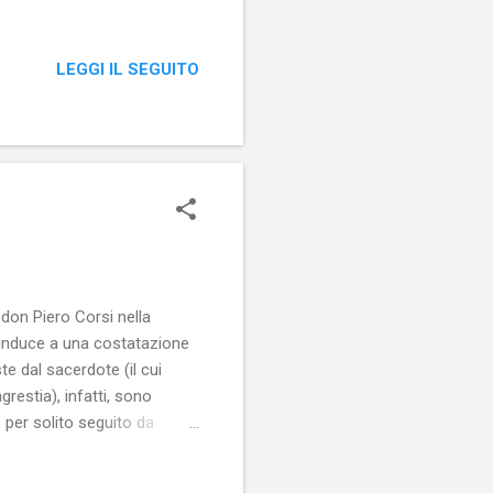
à, sedevo assieme ai miei
 da bambino, perché mi
viamente, mi divertivo di più
LEGGI IL SEGUITO
no solo alcune madri. I padri
don Piero Corsi nella
i induce a una costatazione
e dal sacerdote (il cui
restia), infatti, sono
 per solito seguito da
 Le posizioni da fanatico
di lui odio. In tali