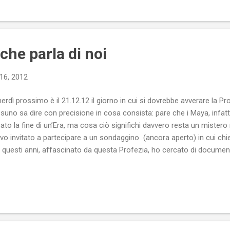
che parla di noi
16, 2012
erdì prossimo è il 21.12.12 il giorno in cui si dovrebbe avverare la Pro
suno sa dire con precisione in cosa consista: pare che i Maya, infatti
sato la fine di un’Era, ma cosa ciò significhi davvero resta un mister
vo invitato a partecipare a un sondaggino (ancora aperto) in cui chied
n questi anni, affascinato da questa Profezia, ho cercato di documentar
i penso che tentare di prevedere il Futuro con precisione “svizzera” d
tra smania di essere sempre pronti all’evenienza, efficienti ed efficac
liere impreparati dagli imprevisti, perché... abbiamo previsto tutto, an
do. In altre parole, la Profezia dei Maya, parlerebbe di noi in modo 
lerebbe della nostra sbornia di eff...