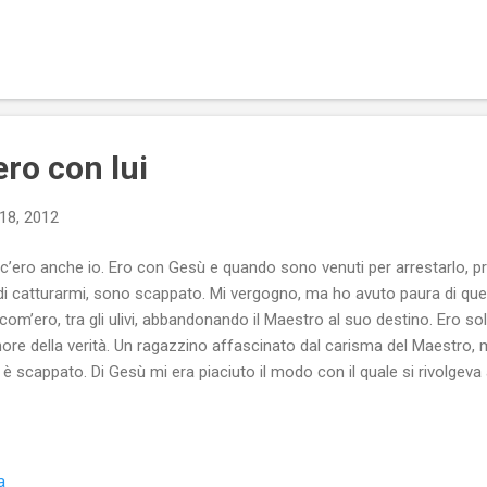
ienti, in più di un’occasione, ci si è chiesti se non fosse il caso di e
o, in quanto le opinioni che vi si pubblicano, per molti, andrebbero, spe
sentito. Da tale sito, si ripete, è stato copiato il testo del volantino di
ero con lui
18, 2012
c’ero anche io. Ero con Gesù e quando sono venuti per arrestarlo, pr
di catturarmi, sono scappato. Mi vergogno, ma ho avuto paura di que
com’ero, tra gli ulivi, abbandonando il Maestro al suo destino. Ero so
ore della verità. Un ragazzino affascinato dal carisma del Maestro, m
 è scappato. Di Gesù mi era piaciuto il modo con il quale si rivolgeva a
Paolo, né Pietro, che, in seguito, la vita mi avrebbe consentito di c
sue parole. “Abbandonate il padre e la madre e seguitemi” diceva il 
i e il Regno dei Cieli è vicino” e io avevo preso le poche cose davvero
a