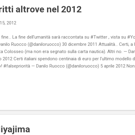
itti altrove nel 2012
15, 2012
 la fine... La fine dell'umanità sarà raccontata su #Twitter , vista s
ilo Ruocco (@daniloruocco) 30 dicembre 2011 Attualità... Certi, a l
sta Colosseo (ma non era segnato sulla carta nautica). Altri no. — D
2012 Certi italiani spendono centinaia di euro per l'ultimo modello d
bro! #falsepriorità — Danilo Ruocco (@daniloruocco) 5 aprile 2012 No
oldi dei "rimborsi elettorali" che rifiutano, perché non sono soldi loro
prile 2012 In Italia non esiste una diffusa #antipolitica , ma stanc
ti maneggioni — Danilo Ruocco (@daniloruocco) 15 aprile 2012 ...
Miyajima