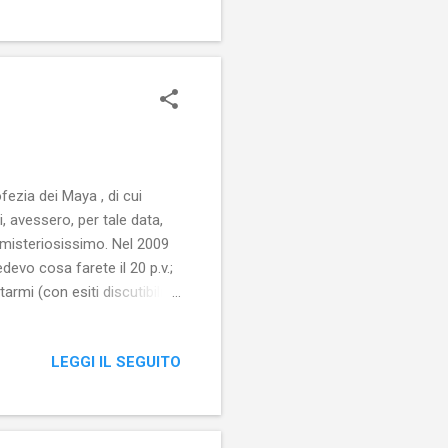
fezia dei Maya , di cui
, avessero, per tale data,
o misteriosissimo. Nel 2009
evo cosa farete il 20 p.v.;
mi (con esiti discutibili).
ica molto di noi, della
i. Pronti a non farci
LEGGI IL SEGUITO
che la proverbiale fine del
davvero impensabile.