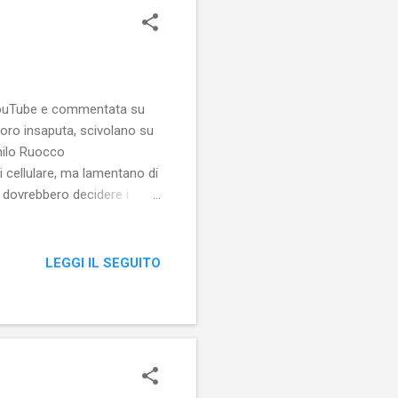
u #YouTube e commentata su
oro insaputa, scivolano su
anilo Ruocco
i cellulare, ma lamentano di
n dovrebbero decidere i
, ma nostri! — Danilo
hezza verso #partiti che non
LEGGI IL SEGUITO