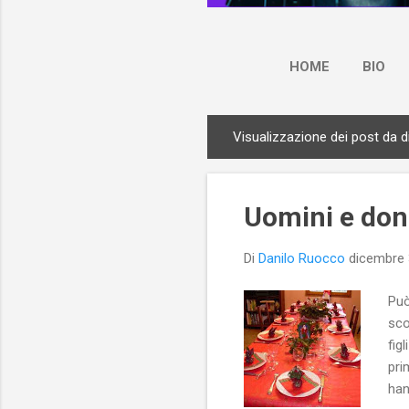
HOME
BIO
Visualizzazione dei post da 
P
o
s
Uomini e don
t
Di
Danilo Ruocco
dicembre 
Può
sco
fig
pri
han