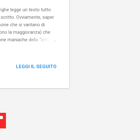
righe legge un testo tutto
 scritto. Ovviamente, saper
rsone che si vantano di
 sono la maggioranza) che
rsone maniache della “lettura
lo dello spazio bianco!
ue scritto, sia un modo
to proprio di quello che è
LEGGI IL SEGUITO
teria” hanno la capacità