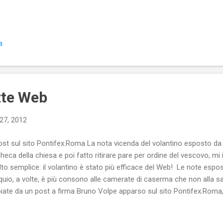
ato prima, in cucina, alla “tavola dei bambini”. Anche io, alla loro et
ini, alla “tavola dei bambini”. Un po’ mi dava fastidio essere trattato
ebbe piaciuto poter ascoltare meglio i discorsi dei grandi, ma, poi, ov
ndo assieme agli altri miei simili. In cucina, assieme ai bambini, c’era
a
tavano in salotto. Solo un padre...
tte Web
27, 2012
post sul sito Pontifex.Roma La nota vicenda del volantino esposto da 
heca della chiesa e poi fatto ritirare pare per ordine del vescovo, m
to semplice: il volantino è stato più efficace del Web! Le note espost
quio, a volte, è più consono alle camerate di caserma che non alla sag
iate da un post a firma Bruno Volpe apparso sul sito Pontifex.Roma,
nti hanno la mente annebbiata dai fumi dell’incenso e da pochi altri.
igioso di Volpe sono note in molti ambienti, specie in quelli oggetto del 