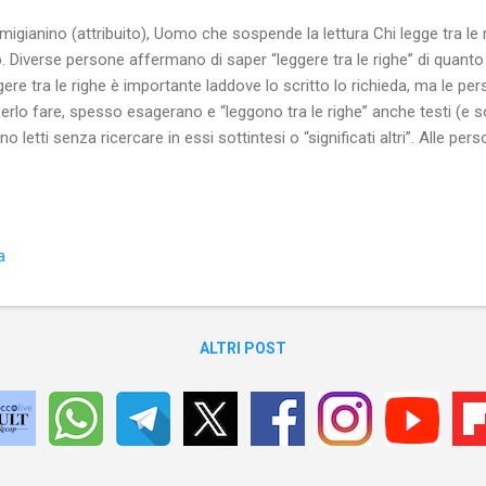
migianino (attribuito), Uomo che sospende la lettura Chi legge tra le 
. Diverse persone affermano di saper “leggere tra le righe” di quanto
gere tra le righe è importante laddove lo scritto lo richieda, ma le pe
erlo fare, spesso esagerano e “leggono tra le righe” anche testi (e
no letti senza ricercare in essi sottintesi o “significati altri”. Alle pe
 le righe” verrebbe voglia di far notare che tra una riga e l’altra c’è so
engo che “leggere tra le righe” ( metaforicamente parlando ) qualunq
to comodo per leggere quello che si vuole... nonostante e/o a dispet
to scritto. Ovviamente, per “leggere tra le righe” gli “specialisti in ma
a
pefacente di ignorare il significa...
ALTRI POST