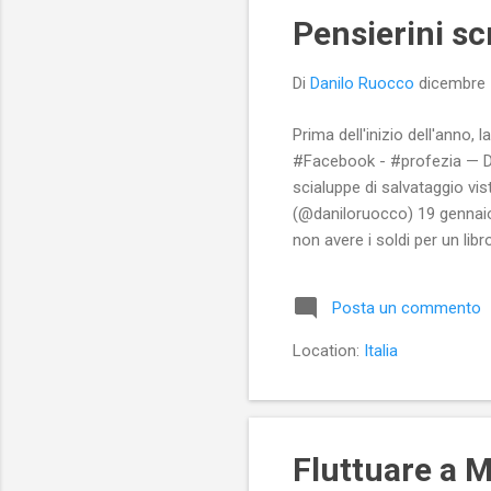
Pensierini scr
Di
Danilo Ruocco
dicembre 
Prima dell'inizio dell'anno,
#Facebook - #profezia — Dan
scialuppe di salvataggio vi
(@daniloruocco) 19 gennaio 
non avere i soldi per un li
#partiti di cosa fare con i s
Ruocco (@daniloruocco) 15 a
Posta un commento
fanno #Politica e politican
Location:
Italia
Fluttuare a 