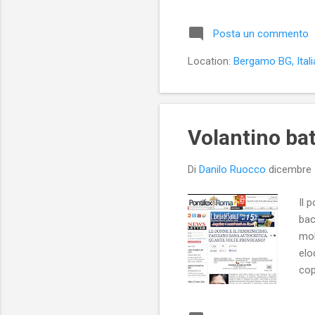
cen
cug
Posta un commento
sar
sta
Location:
Bergamo BG, Itali
res
Volantino ba
Di
Danilo Ruocco
dicembre 
Il 
bac
mol
elo
cop
qua
rel