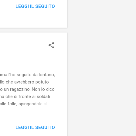
sporre denuncia contro il
LEGGI IL SEGUITO
sso, ben al di là del
 Co...
ima l’ho seguito da lontano,
llo che avrebbero potuto
lo un ragazzino. Non lo dico
a che di fronte ai soldati
lle folle, spingendole al
onoscere da vicino,
Maestro e io lo avevo
 ne...
LEGGI IL SEGUITO