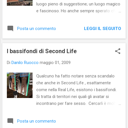
luogo pieno di suggestione; un luogo magico
e fascinoso. Ho anche sempre sperato che
esso venisse restaurato e usato
nuovamente come luogo in cui agire lo
LEGGI IL SEGUITO
Posta un commento
spettacolo. Venerdì scorso, di fronte al
Teatro Sociale rimesso a nuovo e aperto al
pubblico, ho provato un’intensa emozione.
I bassifondi di Second Life
L’emozione di assistere alla (ri)nascita di
uno spazio teatrale; un luogo in cui le
Di
Danilo Ruocco
maggio 01, 2009
emozioni possano essere vissute e
socializzate; esibite sia da chi le recita, sia
Qualcuno ha fatto notare senza scandalo
da chi le vive. Ora, dopo l’ottimo risultato
che anche in Second Life , esattamente
raggiunto con il restauro, bisogna fare in
come nella Real Life, esistono i bassifondi.
modo che il Teatro Sociale possa vivere
Si tratta di territori nei quali gli avatar si
appieno, diventando anche un centro di
incontrano per fare sesso. Cercarli è molto
produzione teatrale. Un luogo dove
semplice: basta utilizzare il motore di ricerca
sperimentare, dove condividere idee e
interno e usare chiavi standard e intuitive
progetti. Un luogo vitale e non una
Posta un commento
(come, ad esempio, “XXX”). Ovviamente ciò
bomboniera inutile piazzata nel salotto