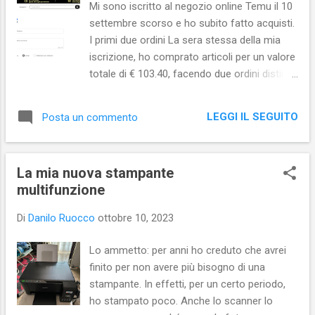
Mi sono iscritto al negozio online Temu il 10
privacy degli utenti, messi, peraltro, a rischio
settembre scorso e ho subito fatto acquisti.
anche dal lato della loro sicurezza personale.
I primi due ordini La sera stessa della mia
Una società per la quale il perseguimento
iscrizione, ho comprato articoli per un valore
degli obiettivi (i profitti e il potere) possono
totale di € 103.40, facendo due ordini distinti.
anche andare contro i più alti e comuni
Siccome tali prodotti erano in offerta, ho
interessi di difesa dei sistemi democratici
effettivamente speso € 42.12 - spedizione
globali. Gli esempi portati dalle autrici a
LEGGI IL SEGUITO
Posta un commento
compresa - risparmiando, così, € 61,28.
supporto de...
Purtroppo, due degli oggetti che avevo
scelto, nel frattempo, sono andati esauriti.
La mia nuova stampante
Temu, perciò, mi ha rimborsato il loro valore
multifunzione
e mi ha accreditato altri 5 euro per scusarsi
per il disagio. Tutti gli oggetti del primo ordine
Di
Danilo Ruocco
ottobre 10, 2023
mi sono arrivati integri, ma in lieve ritardo.
Temu - come da policy - mi ha riconosciuto
Lo ammetto: per anni ho creduto che avrei
un bonus di € 5 perché la consegna non ha
finito per non avere più bisogno di una
rispettato i tempi. Invece, il “vassoio-
stampante. In effetti, per un certo periodo,
scrivania da letto” comprato con il secondo
ho stampato poco. Anche lo scanner lo
ordine della giornata è arrivato in tempo, ma