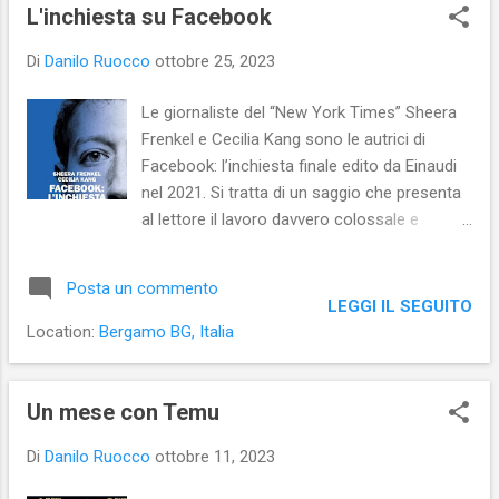
s
L'inchiesta su Facebook
t
Di
Danilo Ruocco
ottobre 25, 2023
Le giornaliste del “New York Times” Sheera
Frenkel e Cecilia Kang sono le autrici di
Facebook: l’inchiesta finale edito da Einaudi
nel 2021. Si tratta di un saggio che presenta
al lettore il lavoro davvero colossale e
approfondito che le due autrici hanno svolto
nel corso di anni, intervistando centinaia di
Posta un commento
persone legate a Facebook e analizzando gli
LEGGI IL SEGUITO
eventi che hanno coinvolto la società.
Location:
Bergamo BG, Italia
Dall’indagine ne esce un quadro che dipinge
Facebook con colori scuri e inquietanti: il
social network, a detta delle autrici, sarebbe
Un mese con Temu
una società che persegue i profitti e il potere
Di
Danilo Ruocco
ottobre 11, 2023
a tutti i costi. Una società nella quale non ci
si farebbe scrupoli a calpestare il diritto alla