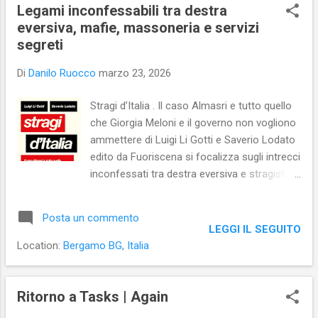
s
Legami inconfessabili tra destra
t
eversiva, mafie, massoneria e servizi
segreti
Di
Danilo Ruocco
marzo 23, 2026
Stragi d’Italia . Il caso Almasri e tutto quello
che Giorgia Meloni e il governo non vogliono
ammettere di Luigi Li Gotti e Saverio Lodato
edito da Fuoriscena si focalizza sugli intrecci
inconfessati tra destra eversiva e stragista ,
mafie , massoneria e servizi segreti (deviati).
Legami che avevano come finalità quella di
Posta un commento
dividere l’Italia in tre Stati indipendenti (Italia
LEGGI IL SEGUITO
del Nord; Italia del Centro e Italia Meridionale)
Location:
Bergamo BG, Italia
nei quali a prendere il potere sarebbero stati
gli appartenenti ai gruppi sopra menzionati.
Un progetto che, tra gli altri, coinvolgeva
Ritorno a Tasks | Again
nomi del calibro di Licio Gelli e Totò Riina . Un