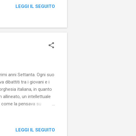
ia. Lo sanno bene tutti i
LEGGI IL SEGUITO
ui social network le loro
 primi anni Settanta. Ogni suo
dibattiti tra i giovani e i
ghesia italiana, in quanto
allineato, un intellettuale
ze, come la pensava su
LEGGI IL SEGUITO