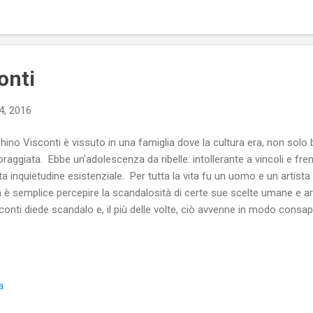
onti
4, 2016
hino Visconti è vissuto in una famiglia dove la cultura era, non solo
oraggiata. Ebbe un'adolescenza da ribelle: intollerante a vincoli e fr
ta inquietudine esistenziale. Per tutta la vita fu un uomo e un artist
 è semplice percepire la scandalosità di certe sue scelte umane e art
conti diede scandalo e, il più delle volte, ciò avvenne in modo consap
a