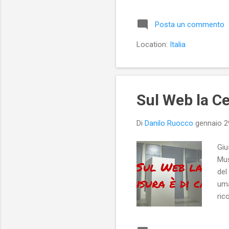
Posta un commento
Location:
Italia
Sul Web la Ce
Di
Danilo Ruocco
gennaio 2
Giu
Mus
del
uma
ric
(de
che