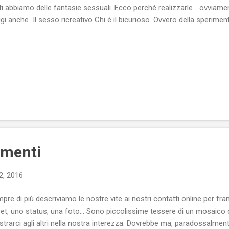
ti abbiamo delle fantasie sessuali. Ecco perché realizzarle... ovviamen
gi anche Il sesso ricreativo Chi è il bicurioso. Ovvero della sperime
mmenti
2, 2016
pre di più descriviamo le nostre vite ai nostri contatti online per fr
et, uno status, una foto... Sono piccolissime tessere di un mosaico
trarci agli altri nella nostra interezza. Dovrebbe ma, paradossalmente, 