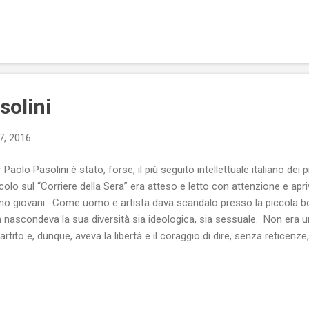
no è attuata, dai grandi operatori del settore, con sistematica solerz
ografi di nudo (maschile e femminile) a cui è impedito di pubblicare s
ografie (in molti casi vere e proprie opere d’arte), perché i social pi...
solini
7, 2016
r Paolo Pasolini è stato, forse, il più seguito intellettuale italiano dei
icolo sul “Corriere della Sera” era atteso e letto con attenzione e apriva 
o giovani. Come uomo e artista dava scandalo presso la piccola bor
 nascondeva la sua diversità sia ideologica, sia sessuale. Non era un 
partito e, dunque, aveva la libertà e il coraggio di dire, senza reticen
erminati argomenti.