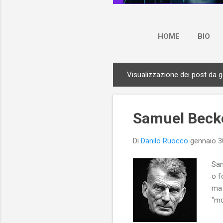
HOME
BIO
Visualizzazione dei post da 
P
o
s
Samuel Beck
t
Di
Danilo Ruocco
gennaio 3
Sam
o f
ma 
"mo