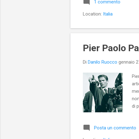
1 commento
uma
fot
Location:
Italia
fot
Pier Paolo Pa
Di
Danilo Ruocco
gennaio 2
Pie
art
men
non
di 
det
Posta un commento