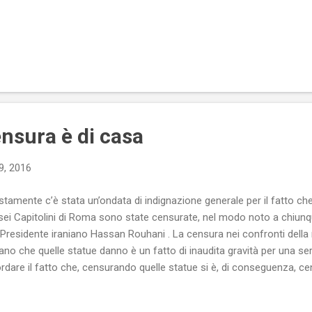
nsura è di casa
9, 2016
stamente c’è stata un’ondata di indignazione generale per il fatto ch
ei Capitolini di Roma sono state censurate, nel modo noto a chiunque
 Presidente iraniano Hassan Rouhani . La censura nei confronti dell
no che quelle statue danno è un fatto di inaudita gravità per una serie 
ordare il fatto che, censurando quelle statue si è, di conseguenza, ce
ll’Occidente) identità culturale (e scusate se è poco!). Ciò che però si
 tutti noi occidentali frequentiamo con assiduità, la censura della r