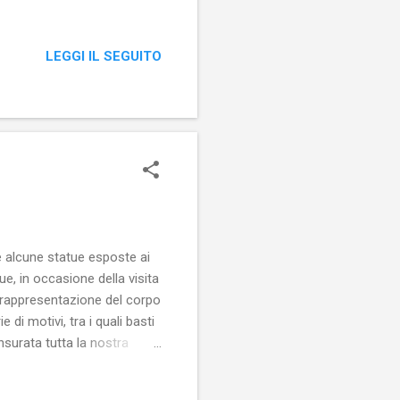
LEGGI IL SEGUITO
e alcune statue esposte ai
, in occasione della visita
a rappresentazione del corpo
di motivi, tra i quali basti
nsurata tutta la nostra
 tace è il fatto che, sul Web
appresentazione del corpo