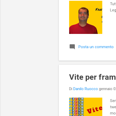
Tut
Leg
Posta un commento
Vite per fra
Di
Danilo Ruocco
gennaio 0
Sem
twe
mos