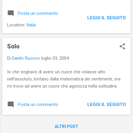
perché ho pensato che se un professore russo vuole delle
informazioni da me sulla Pavlova, avrebbe dovuto almeno
Posta un commento
avere il buon senso di scrivermi in inglese, se non proprio in
LEGGI IL SEGUITO
italiano! Ad ogni modo ho chiesto a un'amica di chiedere a
Location:
Italia
una sua amica se me lo traduce (e dovrò aspettare almeno
lunedì prossimo)... Anche il professore dovrà aspettare!
Solo
Di
Danilo Ruocco
luglio 03, 2004
Io che sognavo di avere un cuore che volasse alto
nell'assoluto, lontano dalla matematica dei sentimenti, ora
mi trovo ad avere un cuore che agonizza nella solitudine.
LEGGI IL SEGUITO
Posta un commento
ALTRI POST