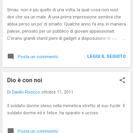
Smau non è più quello di una volta, la qual cosa non vuol
dire che sia un male. A una prima impressione sembra che
abbia perso un po’ di smalto. Qualche anno fa era, in maniera
palese, pensato per un pubblico di giovani appassionati.
C’erano grandi stand pieni di gadget a disposizione di curiosi
e “assatanati” con gli occhi lucidi per l’emozione. Oggi,
invece, è una fiera per addetti ai lavori e professionisti che
LEGGI IL SEGUITO
Posta un commento
usano la tecnologia per lavoro e si aggirano per i piccoli
stand lanciando qui e là sguardi a volte assai distratti. Ad
ogni modo, sono riuscito a fare delle interviste interessanti.
Dio è con noi
Appena ho tempo, le monto e le metto online.
Di
Danilo Ruocco
ottobre 11, 2011
Il soldato dorme steso nella mimetica stretto al suo fucile. Il
soldato dorme ed è felice: ha sparato e ucciso
Posta un commento