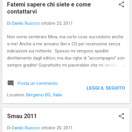
s
Fatemi sapere chi siete e come
t
contattarvi
Di
Danilo Ruocco
ottobre 25, 2011
Non vorrei sembrare Mina, ma certe cose succedono anche
a me! Anche a me arrivano libri e CD per recensione senza
indicazioni sul mittente. Spesso mi vengono spedite
direttamente dagli editori, ma due righe di “accompagno” son
sempre gradite! Soprattutto mi piacerebbe che mi venisse
indicata perlomeno una e-mail dove, poi, mandare il link della
recensione. Insomma: quando mi spedite i vostri lavori,
Posta un commento
fatemi sapere chi siete e come contattarvi, grazie! (Lo
LEGGI IL SEGUITO
scrivo perché oggi mi è arrivato un romanzo e nel pacco non
Location:
Bergamo BG, Italia
c’era alcuna indicazione).
Smau 2011
Di
Danilo Ruocco
ottobre 20, 2011