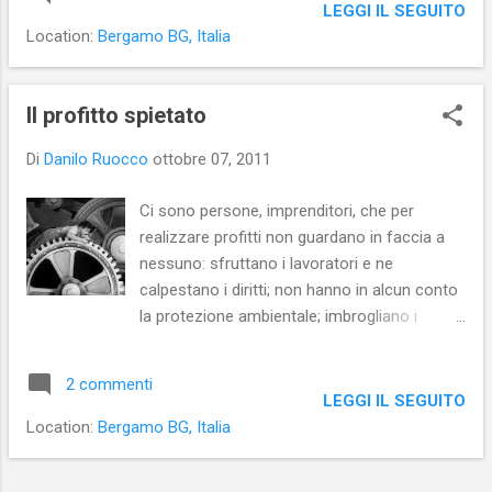
LEGGI IL SEGUITO
Location:
Bergamo BG, Italia
Il profitto spietato
Di
Danilo Ruocco
ottobre 07, 2011
Ci sono persone, imprenditori, che per
realizzare profitti non guardano in faccia a
nessuno: sfruttano i lavoratori e ne
calpestano i diritti; non hanno in alcun conto
la protezione ambientale; imbrogliano i
consumatori e trascurano gli affetti. Ma
davvero per costoro la ricchezza è un valore
2 commenti
assoluto? Personalmente ritengo che la
LEGGI IL SEGUITO
ricchezza non sia affatto un valore. Essa
Location:
Bergamo BG, Italia
può dare dei vantaggi, ma non è un valore.
Produrre in modo etico, rispettando