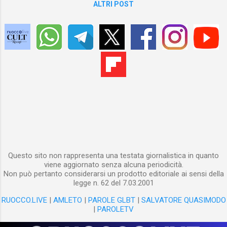
l’ambiente e gli altri (lavoratori e
ALTRI POST
consumatori) è un valore. Forse (ma è tutto
da verificare) si fanno meno soldi, ma
almeno i soldi che si fanno non sono
macchiati di sangue.
Questo sito non rappresenta una testata giornalistica in quanto
viene aggiornato senza alcuna periodicità.
Non può pertanto considerarsi un prodotto editoriale ai sensi della
legge n. 62 del 7.03.2001
RUOCCO.LIVE
|
AMLETO
|
PAROLE GLBT
|
SALVATORE QUASIMODO
|
PAROLETV