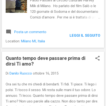
Paolo Pasolini al Circolo Culturale Harvey
Milk di Milano. Ho parlato del film Salò o le
120 giornate di Sodoma e del documentario
Comizi d'amore . Per me si è trattata di una
serata assai intensa, perché il pubblico
presente ha interagito con domande e
Posta un commento
riflessioni che mi hanno stimolato e
LEGGI IL SEGUITO
arricchito. Grazie ad Alessandro Rizzo per
Location:
Milano MI, Italia
aver ottimamente moderato e a tutto il
Consiglio del Milk per l'invito. Le foto
(scattate nella penombra in cui era immersa
Quanto tempo deve passare prima di
la sala per consentire la proiezione delle
dirsi Ti amo?
diapositive) sono del mio amico Steve Cav.
Di
Danilo Ruocco
ottobre 16, 2015
Ora sei tu che mi chiedi di bendarti. Ti fidi. Ti piace. Ti lego i
polsi. Ti tocco il sesso. Mi resta sulle mani il tuo odore. Lo
annuso. Ti lecco. Quanto tempo deve passare prima di dirsi
Ti amo? Non uso parole alla cazzo. Non dico tanto per dire.