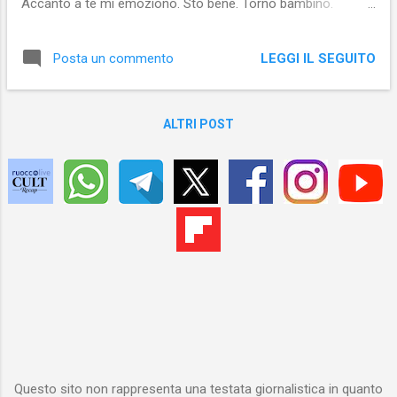
Accanto a te mi emoziono. Sto bene. Torno bambino.
Divento padre. Voglio vederti dormire. Voglio svegliarmi al
tuo fianco. Quanto tempo deve passare prima di dirsi Ti
LEGGI IL SEGUITO
Posta un commento
amo? Ci raccontiamo i ricordi più intimi. Le prime volte e le
ferite del cuore. Ci diciamo le nostre speranze, le gioie, i
desideri. Ci sussurriamo le fantasie più spinte. Le nostre
ALTRI POST
lingue si uniscono. Torniamo a donarci il piacere. Quanto
tempo deve passare prima di dirsi Ti amo? Entri in casa e mi
baci. Ti spoglio. Mi succhi. Nudi siamo veri e belli da togliere il
fiato. Senza imbarazzi i nostri corpi si incontrano. I respiri si
fanno brevi e cresce la voglia di unirsi. Mi accogli in te e mi
sento tuo. Quanto tempo deve passare ...
Questo sito non rappresenta una testata giornalistica in quanto