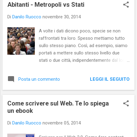
s
Abitanti - Metropoli vs Stati
t
Di
Danilo Ruocco
novembre 30, 2014
A volte i dati dicono poco, specie se non
raffrontati tra loro. Spesso mettiamo tutto
sullo stesso piano. Così, ad esempio, siamo
portati a mettere sullo stesso livello due
stati o due città, indipendentemente dal loro
numero di abitanti. Se, invece, confrontiamo
il numero di abitanti tra loro, può succedere
LEGGI IL SEGUITO
Posta un commento
di sorprendersi e riflettere... Ad esempio: la
città di Mosca e la Grecia hanno quasi lo
stesso numero di abitanti (ovvero, più di 11
Come scrivere sul Web. Te lo spiega
milioni, ma Mosca ne ha 400mila in più); la
un ebook
Lombardia è più popolosa della Svezia
(entrambe hanno più di 9 milioni abitanti, ma
Di
Danilo Ruocco
novembre 05, 2014
la regione italiana ne ha 400mila in più
rispetto allo stato scandinavo); mentre