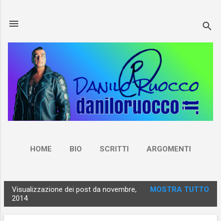
Passa ai contenuti principali
HOME
BIO
SCRITTI
ARGOMENTI
NEWSLETTER
CONTATTI
ALTRO…
Visualizzazione dei post da novembre,
MOSTRA TUTTO
RUOCCO.LIVE
P
2014
o