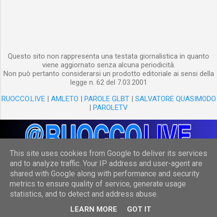
cartaceo lo scrittore redige dei testi, per il
Web chi vi pubblica progetta dei contenuti :
non solo testi, ma link, immagini, video...
Questo sito non rappresenta una testata giornalistica in quanto
viene aggiornato senza alcuna periodicità.
Non può pertanto considerarsi un prodotto editoriale ai sensi della
legge n. 62 del 7.03.2001
RUOCCO.LIVE
|
AMLETO
|
PAROLE GLBT
|
SALVATORE QUASIMODO
|
PAROLETV
This site uses cookies from Google to deliver its services
and to analyze traffic. Your IP address and user-agent are
shared with Google along with performance and security
Powered by Blogger
metrics to ensure quality of service, generate usage
statistics, and to detect and address abuse.
(c) Danilo Ruocco
LEARN MORE
GOT IT