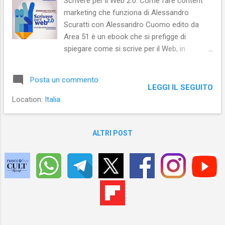
Scrivere per il Web 2.0. Come fare content
Roma ha 800mila abitanti in più della
marketing che funziona di Alessandro
Slovenia (entrambe superano i 2 milioni);
Scuratti con Alessandro Cuomo edito da
Italia batte Danimarca più di 10 a 1; Milano
Area 51 è un ebook che si prefigge di
ha due volte e mezzo il numero di abitanti
spiegare come si scrive per il Web, in
dello stato del Lussemburgo . Giocando un
particolare, come si creano contenuti adatti
po’ con i numeri, possiamo dire che chi
al marketing online. Gli autori ricordano, ad
amministra la città di Tokyo deve dar conto...
Posta un commento
apertura di manuale, che la scrittura per il
LEGGI IL SEGUITO
Web differisce da quella per il cartaceo,
Location:
Italia
perché la lettura a video è diversa dalla
lettura su carta e, dunque, bisogna mettere
in atto strategie differenti, per poter essere
ALTRI POST
certi di catturare l’attenzione dei lettori. La
differenza è notevole perché se la lettura su
carta è sequenziale, quella a video non lo è:
chi naviga su Internet, infatti, “salta” da un
contenuto a un altro e non legge dalla prima
all’ultima pagina come, invece, fa chi apre un
libro. Inoltre, fatto non secondario, se per il