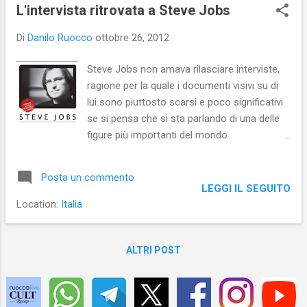
s
L'intervista ritrovata a Steve Jobs
t
Di
Danilo Ruocco
ottobre 26, 2012
Steve Jobs non amava rilasciare interviste,
ragione per la quale i documenti visivi su di
lui sono piuttosto scarsi e poco significativi
se si pensa che si sta parlando di una delle
figure più importanti del mondo
contemporaneo. A un anno dalla morte di
Jobs è riemersa da un garage una cassetta
Posta un commento
VHS contenente un’intervista che Jobs
LEGGI IL SEGUITO
aveva rilasciato nel 1995 a Bob Cringely (che
Location:
Italia
quell'anno stava realizzando la serie Triumph
of nerds ) e che non è mai stata trasmessa
per intero, perché il master è andato
ALTRI POST
perduto. Ora l’intervista può essere vista
integralmente: Feltrinelli l’ha pubblicata in
DVD e trascritta in un volumetto introdotto