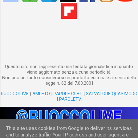
da Riccardo Staglianò . Il cofanetto è in
libreria con il titolo Steve Jobs. L’intervista
perduta . Dall'intervista emerge prepotente la
figura di un uomo di incredibile carisma. Un
uomo che sapeva trascinare e motivare i
suoi collaboratori. Un vero leader. Jobs, nel
1995, è lontano dalla creatura...
Questo sito non rappresenta una testata giornalistica in quanto
viene aggiornato senza alcuna periodicità.
Non può pertanto considerarsi un prodotto editoriale ai sensi della
legge n. 62 del 7.03.2001
RUOCCO.LIVE
|
AMLETO
|
PAROLE GLBT
|
SALVATORE QUASIMODO
|
PAROLETV
This site uses cookies from Google to deliver its services
and to analyze traffic. Your IP address and user-agent are