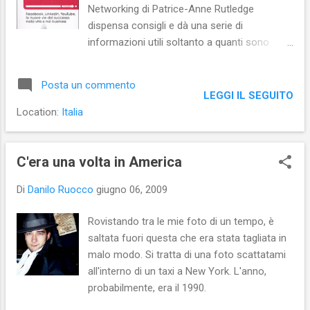
Networking di Patrice-Anne Rutledge
dispensa consigli e dà una serie di
informazioni utili soltanto a quanti sono
pressoché digiuni dell’argomento. A quanti
hanno sentito solo parlare di social network,
Posta un commento
ma non si sono mai iscritti a uno di tali
LEGGI IL SEGUITO
strumenti on line. Il libro non è un manuale
Location:
Italia
per aprire un proprio profilo su un social
network o per gestirne uno già aperto, né per
aprire un proprio social network. Il libro è e
C'era una volta in America
vuole essere una bussola per facilitare
Di
Danilo Ruocco
giugno 06, 2009
l’orientamento di quanti vogliano trarre un
profitto economico dall’utilizzo dei social
Rovistando tra le mie foto di un tempo, è
network, sfruttando le capacità relazionali
saltata fuori questa che era stata tagliata in
individuali espandibili proprio grazie alle reti
malo modo. Si tratta di una foto scattatami
sociali on line. Il libro, dunque, suggerisce
all'interno di un taxi a New York. L'anno,
metodi di marketing e dà qualche buona
probabilmente, era il 1990.
dritta per compilare un curriculum da
pubblicare on line. L’Autrice dispensa consigli