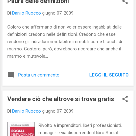
Paura delle definizioni
canale RAI a far data dal febbraio del 1957 e
Di
Danilo Ruocco
giugno 07, 2009
arriva fino ai giorni nostri, con l’ottima
campagna pubblicitaria cross mediale ideata
Coloro che affermano di non voler essere ingabbiati dalle
dall'Alfa Romeo per il lancio europeo della
definizioni credono nelle definizioni. Credono che esse
Mito. Il libro si sofferma su ogni tipo di
rendono gli individui immutabili e immobili come blocchi di
opzione che è possibile scegliere per
marmo. Costoro, però, dovrebbero ricordare che anche il
reclamizzare i propri prodotti tramite
marmo è mutevole...
internet: dall'uso dei banner, al SEM (Search
Engine Marketing); dall'apertura di blog ad
hoc, alluso dei social network (tenendo ben
LEGGI IL SEGUITO
Posta un commento
...
Vendere ciò che altrove si trova gratis
Di
Danilo Ruocco
giugno 07, 2009
Rivolto a imprenditori, liberi professionisti,
manager e via discorrendo il libro Social