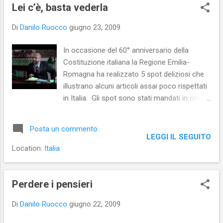
s
Lei c’è, basta vederla
t
Di
Danilo Ruocco
giugno 23, 2009
In occasione del 60° anniversario della
Costituzione italiana la Regione Emilia-
Romagna ha realizzato 5 spot deliziosi che
illustrano alcuni articoli assai poco rispettati
in Italia. Gli spot sono stati mandati in onda
da MTV. Art. 3 – Uguaglianza davanti alla
Legge Art. 19 – Libertà di culto Art. 34 –
Posta un commento
Diritto allo studio Art. 15 – Libertà e
LEGGI IL SEGUITO
segretezza della corrispondenza Art. 36 –
Location:
Italia
Diritto al lavoro giustamente remunerato
Perdere i pensieri
Di
Danilo Ruocco
giugno 22, 2009