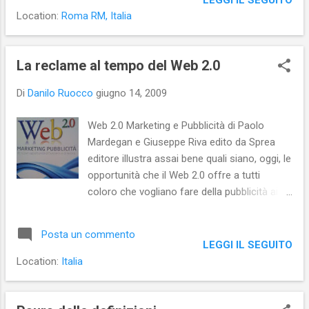
Location:
Roma RM, Italia
La reclame al tempo del Web 2.0
Di
Danilo Ruocco
giugno 14, 2009
Web 2.0 Marketing e Pubblicità di Paolo
Mardegan e Giuseppe Riva edito da Sprea
editore illustra assai bene quali siano, oggi, le
opportunità che il Web 2.0 offre a tutti
coloro che vogliano fare della pubblicità ai
loro prodotti. Il libro, che presumibilmente in
fase di redazione si intitolava Carosello 2.0
Posta un commento
(è, infatti, a tale titolo che i due autori fanno
LEGGI IL SEGUITO
continuo riferimento nel testo), parte con
Location:
Italia
una storia della pubblicità di massa in Italia a
partire, appunto, dal mitico Carosello
teletrasmesso dal primo (e allora unico)