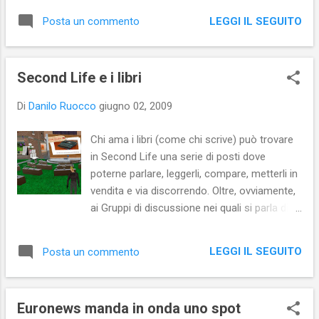
e illustra “buone prassi” (di alcune delle quali
LEGGI IL SEGUITO
Posta un commento
si può arrivare a ...
Second Life e i libri
Di
Danilo Ruocco
giugno 02, 2009
Chi ama i libri (come chi scrive) può trovare
in Second Life una serie di posti dove
poterne parlare, leggerli, compare, metterli in
vendita e via discorrendo. Oltre, ovviamente,
ai Gruppi di discussione nei quali si parla di
libri, vi sono vere e proprie biblioteche e
librerie in cui i libri lasciano la consistenza
LEGGI IL SEGUITO
Posta un commento
degli atomi e prendono quella dei byte,
diventando libri elettronici. Come nella Real
Life, nelle biblioteche i libri sono quasi tutti
Euronews manda in onda uno spot
scaricabili gratuitamente, mentre nelle librerie