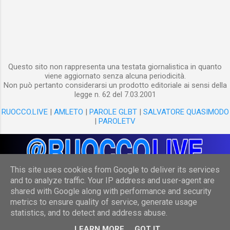
Questo sito non rappresenta una testata giornalistica in quanto
viene aggiornato senza alcuna periodicità.
Non può pertanto considerarsi un prodotto editoriale ai sensi della
legge n. 62 del 7.03.2001
RUOCCO.LIVE
|
AMLETO
|
PAROLE GLBT
|
SALVATORE QUASIMODO
|
PAROLETV
This site uses cookies from Google to deliver its services
and to analyze traffic. Your IP address and user-agent are
shared with Google along with performance and security
Powered by Blogger
metrics to ensure quality of service, generate usage
statistics, and to detect and address abuse.
(c) Danilo Ruocco
LEARN MORE
GOT IT