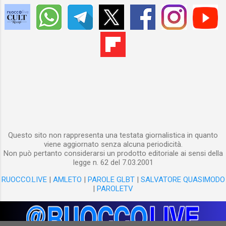
colpiscono BLOG Li uso per pubblicarvi i contenuti che creo
personalmente e, anche se più raramente, quelli creati da
altri che ritengo utile condividere. La forza dei blog sta nel
fatto che i contenuti possono essere ...
Questo sito non rappresenta una testata giornalistica in quanto
viene aggiornato senza alcuna periodicità.
Non può pertanto considerarsi un prodotto editoriale ai sensi della
legge n. 62 del 7.03.2001
RUOCCO.LIVE
|
AMLETO
|
PAROLE GLBT
|
SALVATORE QUASIMODO
|
PAROLETV