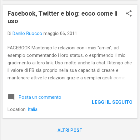
Facebook, Twitter e blog: ecco come li
uso
Di
Danilo Ruocco
maggio 06, 2011
FACEBOOK Mantengo le relazioni con i miei “amici”, ad
esempio commentando i loro status, o esprimendo il mio
gradimento ai loro link. Uso molto anche la chat. Ritengo che
il valore di FB sia proprio nella sua capacità di creare e
mantenere attive le relazioni grazie a semplici gesti come un
clic su “Mi piace”. Non ritengo FB ancora in grado di
organizzare i contenuti, anche se può dare loro grande
Posta un commento
visibilità. Una visibilità momentanea. Per ora, lo scambio dei
LEGGI IL SEGUITO
contenuti è funzionale alla relazione. TWITTER Lo uso per
Location:
Italia
aggiornare velocemente “il mondo” su tutto ciò che mi
riguarda: vita e contenuti pubblicati. Assieme a Feedly e a
Facebook è il mio strumento privilegiato per tenermi
ALTRI POST
aggiornato. Mi piace fare il Retweet delle notizie che più mi