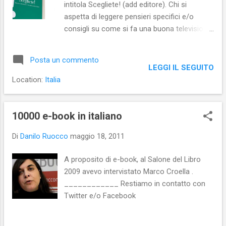
intitola Scegliete! (add editore). Chi si
aspetta di leggere pensieri specifici e/o
consigli su come si fa una buona televisione
rischia di restare deluso. Ruffini, infatti, non
ha scritto un manuale su come si realizzano
Posta un commento
programmi TV di successo. Quelle di Ruffini,
LEGGI IL SEGUITO
invece, sono considerazioni del tutto
Location:
Italia
generiche che, in un Paese dalla democrazia
salda, si darebbero per cosa nota e non
dovrebbero essere rivendicate come
10000 e-book in italiano
necessarie. In Italia, invece, le riflessioni di
Di
Danilo Ruocco
maggio 18, 2011
Ruffini sembrano necessarie e questo, in
qualche modo, può rattristare. In poche
A proposito di e-book, al Salone del Libro
parole e assai sbrigativamente, il pensiero di
2009 avevo intervistato Marco Croella .
Ruffini può essere sintetizzato dicendo che
____________ Restiamo in contatto con
per il direttore di Rai3 a base di una buona
Twitter e/o Facebook
televisione ci deve essere la libertà. Libertà
di dire ciò che si pensa; libertà di poter
scegliere cosa vedere. Libertà di dissenso.