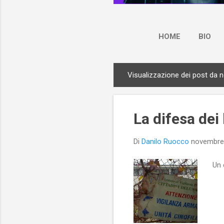
HOME
BIO
Visualizzazione dei post da 
P
o
s
La difesa dei 
t
Di
Danilo Ruocco
novembre
Un 