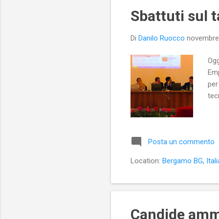
Sbattuti sul 
Di
Danilo Ruocco
novembre
Ogg
Emp
per
tec
Posta un commento
Location:
Bergamo BG, Itali
Candide ammi