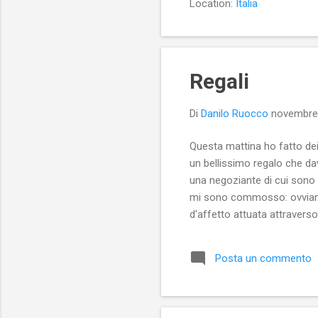
Location:
Italia
Regali
Di
Danilo Ruocco
novembre
Questa mattina ho fatto dei
un bellissimo regalo che da
una negoziante di cui sono 
mi sono commosso: ovviame
d'affetto attuata attravers
vendendolo. L'affetto ricevut
Posta un commento