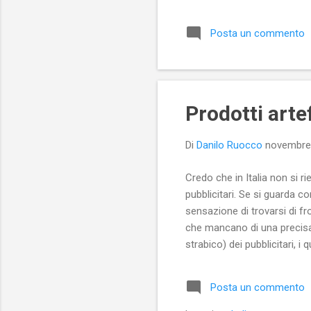
Posta un commento
Prodotti arte
Di
Danilo Ruocco
novembre
Credo che in Italia non si ri
pubblicitari. Se si guarda co
sensazione di trovarsi di fron
che mancano di una precisa 
strabico) dei pubblicitari, 
si riesca a capire il fatto 
lettori. Non sarebbe più lun
Posta un commento
propri lettori, piuttosto c