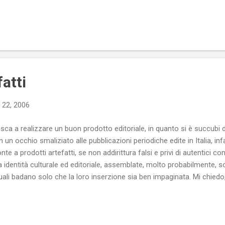
fatti
 22, 2006
esca a realizzare un buon prodotto editoriale, in quanto si è succubi d
n un occhio smaliziato alle pubblicazioni periodiche edite in Italia, infat
te a prodotti artefatti, se non addirittura falsi e privi di autentici con
identità culturale ed editoriale, assemblate, molto probabilmente, s
i quali badano solo che la loro inserzione sia ben impaginata. Mi chied
che un prodotto senza identità, senza spessore, è un prodotto destina
gimirante (oltre che onesto) dedicarsi alla creazione di una rivista c
he confezionare cataloghi commerciali mascherati da riviste?