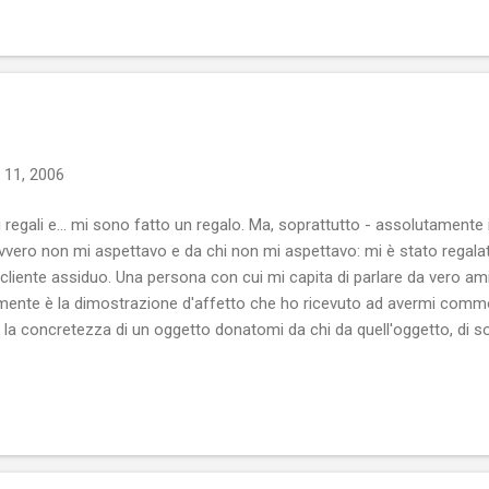
 11, 2006
 regali e... mi sono fatto un regalo. Ma, soprattutto - assolutamente 
vvero non mi aspettavo e da chi non mi aspettavo: mi è stato regalat
cliente assiduo. Una persona con cui mi capita di parlare da vero amic
nte è la dimostrazione d'affetto che ho ricevuto ad avermi comm
o la concretezza di un oggetto donatomi da chi da quell'oggetto, di s
o è un bellissimo regalo. Forse il più bello.