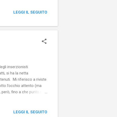
LEGGI IL SEGUITO
egli inserzionisti
ti, si ha la netta
tenuti. Mi riferisco a riviste
otto l’occhio attento (ma
o, però, fino a che punto non
to inevitabilmente a perdere
he voglia comunicare con i
LEGGI IL SEGUITO