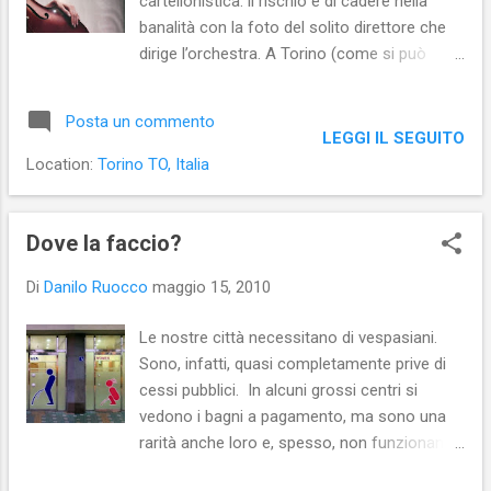
cartellonistica: il rischio è di cadere nella
banalità con la foto del solito direttore che
dirige l’orchestra. A Torino (come si può
vedere dalla fotografia) hanno puntato sui
giochi di parole sostenuti dall'immagine:
Posta un commento
hanno, infatti, associato la parola tecnica
LEGGI IL SEGUITO
“crescendo” alla maternità e la sagoma di
Location:
Torino TO, Italia
uno strumento a corda al pancione. Uno
degli slogan, infine, recita “La musica colta
sul fatto” e gioca sul doppio significato della
Dove la faccio?
parola “colta” (acculturata e acciuffata). Un
Di
Danilo Ruocco
maggio 15, 2010
bel risultato.
Le nostre città necessitano di vespasiani.
Sono, infatti, quasi completamente prive di
cessi pubblici. In alcuni grossi centri si
vedono i bagni a pagamento, ma sono una
rarità anche loro e, spesso, non funzionano
(per non parlare del fatto che non si capisce