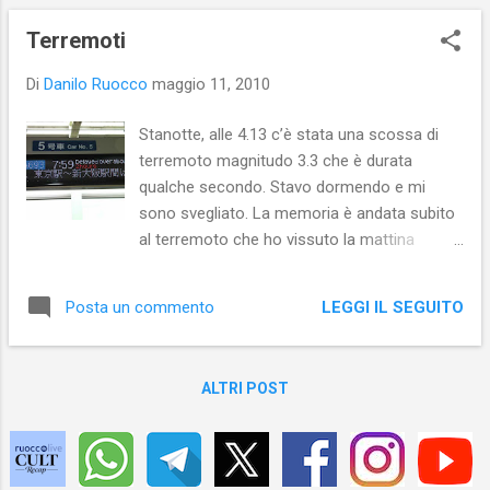
Terremoti
Di
Danilo Ruocco
maggio 11, 2010
Stanotte, alle 4.13 c’è stata una scossa di
terremoto magnitudo 3.3 che è durata
qualche secondo. Stavo dormendo e mi
sono svegliato. La memoria è andata subito
al terremoto che ho vissuto la mattina
dell’11 agosto 2009 a Kyoto , magnitudo 6.4.
Ricordo che erano, più o meno, le cinque del
LEGGI IL SEGUITO
Posta un commento
mattino e che fu una scossa assai lunga. La
consapevolezza del fatto che le costruzioni
in Giappone sono antisismiche mi
ALTRI POST
tranquillizzò. Ricordo che una delle poche
conseguenze di quella scossa fu che una
parte della loro efficientissima rete
ferroviaria andò in tilt, tanto da causare forte