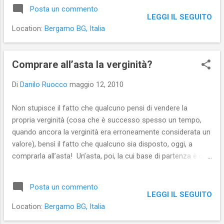
perché debbano essere a pagamento, quasi
Posta un commento
che le funzioni corporali siano una opzione
LEGGI IL SEGUITO
voluttuaria e non una necessità). Molti bagni
Location:
Bergamo BG, Italia
pubblici sono stati chiusi con la scusa delle
ragioni di sicurezza e ordine pubblico. Si
voleva, infatti, evitare che tali luoghi
Comprare all’asta la verginità?
potessero essere usati anche per altri scopi
Di
Danilo Ruocco
maggio 12, 2010
(come il sesso e la droga) oltre a quelli per
cui sono stati pensati (pipì e cacca). Così
Non stupisce il fatto che qualcuno pensi di vendere la
facendo, però, si è tolta la possibilità di poter
propria verginità (cosa che è successo spesso un tempo,
espletare i propri bisogni quando si è fuori
quando ancora la verginità era erroneamente considerata un
casa, a meno di non entrare in un bar,
valore), bensì il fatto che qualcuno sia disposto, oggi, a
ordinare il classico caffè e chiedere le chiavi
comprarla all’asta! Un’asta, poi, la cui base di partenza è di
del bagno. I pochi bagni pubblici ancora
20000 dollari USA! Davvero ci sono persone che possono
esistenti, infine, sono, sovente, in condizioni
permettersi di buttare nel cesso tanti soldi per qualcosa di
igienico-sanitarie assai discutibili....
Posta un commento
nulla importanza come la verginità sessuale?
LEGGI IL SEGUITO
Location:
Bergamo BG, Italia