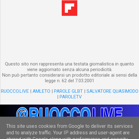
ritardi ai loro puntualissimi treni della linea
Shinkansen .
Questo sito non rappresenta una testata giornalistica in quanto
viene aggiornato senza alcuna periodicità.
Non può pertanto considerarsi un prodotto editoriale ai sensi della
legge n. 62 del 7.03.2001
RUOCCO.LIVE
|
AMLETO
|
PAROLE GLBT
|
SALVATORE QUASIMODO
|
PAROLETV
This site uses cookies from Google to deliver its services
and to analyze traffic. Your IP address and user-agent are