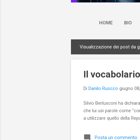
HOME
BIO
Visualizzazione dei post da 
P
o
s
Il vocabolari
t
Di
Danilo Ruocco
giugno 08
Silvio Berlusconi ha dichia
che lui usi parole come "co
a utilizzare quello della Re
Posta un commento