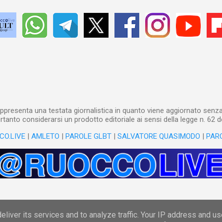
ppresenta una testata giornalistica in quanto viene aggiornato senza 
tanto considerarsi un prodotto editoriale ai sensi della legge n. 62 d
CO.LIVE
|
AMLETO
|
PAROLE GLBT
|
SALVATORE QUASIMODO
|
PAR
Powered by Blogger
liver its services and to analyze traffic. Your IP address and u