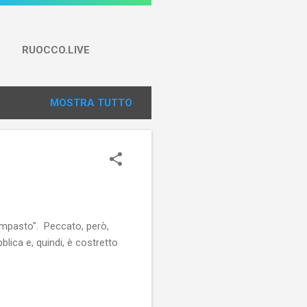
RUOCCO.LIVE
MOSTRA TUTTO
rimpasto". Peccato, però,
lica e, quindi, è costretto