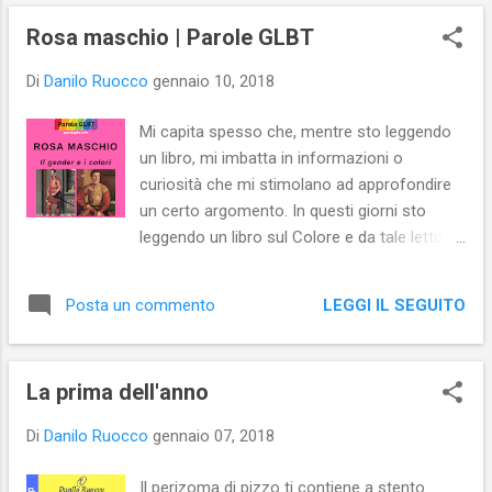
Rosa maschio | Parole GLBT
Di
Danilo Ruocco
gennaio 10, 2018
Mi capita spesso che, mentre sto leggendo
un libro, mi imbatta in informazioni o
curiosità che mi stimolano ad approfondire
un certo argomento. In questi giorni sto
leggendo un libro sul Colore e da tale lettura
è nato il post che ho pubblicato oggi: Rosa
maschio | Il gender e i colori nel quale si
LEGGI IL SEGUITO
Posta un commento
spiega come per secoli il rosa sia stato
associato alla virilità e per questo utilizzato
come colore dell'abbigliamento maschile.
La prima dell'anno
Di
Danilo Ruocco
gennaio 07, 2018
Il perizoma di pizzo ti contiene a stento.