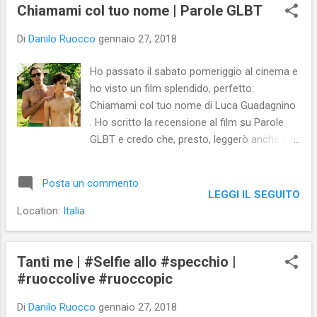
s
Chiamami col tuo nome | Parole GLBT
t
Di
Danilo Ruocco
gennaio 27, 2018
Ho passato il sabato pomeriggio al cinema e
ho visto un film splendido, perfetto:
Chiamami col tuo nome di Luca Guadagnino
. Ho scritto la recensione al film su Parole
GLBT e credo che, presto, leggerò anche il
romanzo da cui la storia è stata tratta.
Posta un commento
LEGGI IL SEGUITO
Location:
Italia
Tanti me | #Selfie allo #specchio |
#ruoccolive #ruoccopic
Di
Danilo Ruocco
gennaio 27, 2018