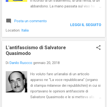
il ricordo di un tradimento, di una ferita, di un
abbandono. La mano passata sul viso ha
cancellato i ricordi e ho sorriso al me
stesso di un tempo.
Posta un commento
LEGGI IL SEGUITO
Location:
Italia
L'antifascismo di Salvatore
Quasimodo
Di
Danilo Ruocco
gennaio 20, 2018
Ho voluto fare un'analisi di un articolo
apparso ne “La voce repubblicana” (organo
di stampa milanese dei repubblichini) in cui si
riportavano le opinioni antifasciste di
Salvatore Quasimodo e le si metteva alla
berlina assieme a chi le aveva pronunciate.