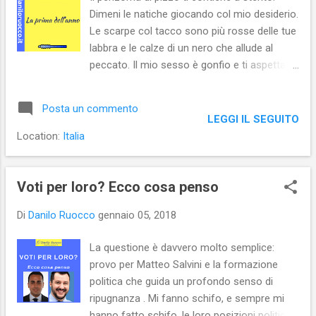
Dimeni le natiche giocando col mio desiderio.
Le scarpe col tacco sono più rosse delle tue
labbra e le calze di un nero che allude al
peccato. Il mio sesso è gonfio e ti aspetta.
Lo sai e sussurri parole proibite. Ti prendo
sul pavimento al chiarore del televisore.
Posta un commento
LEGGI IL SEGUITO
Location:
Italia
Voti per loro? Ecco cosa penso
Di
Danilo Ruocco
gennaio 05, 2018
La questione è davvero molto semplice:
provo per Matteo Salvini e la formazione
politica che guida un profondo senso di
ripugnanza . Mi fanno schifo, e sempre mi
hanno fatto schifo, le loro posizioni politiche