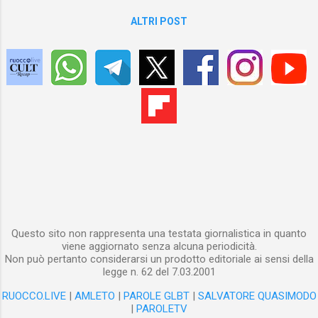
l’assillo dei numeri, ovvero, non dovendo
dimostrare di averlo grosso sfoggiando in
ALTRI POST
bacheca un numero elevato di “amici” e
followers, posso permettermi scremature
periodiche dei contatti. Anzi, ammetto di
credere che quanti fanno sfoggio di molti
followers e di tanti “amici”, pur non essendo
dei veri “influencer”, siano solo degli sfigati.
Sfigati che credono di valere qualcosa
perché collezionano “amici” e followers
come fossero figurine, non rendendosi
conto di dimostrare soltanto una cosa: il
loro infantilismo patetico. Ovviamente, per
come funzionano i soc...
Questo sito non rappresenta una testata giornalistica in quanto
viene aggiornato senza alcuna periodicità.
Non può pertanto considerarsi un prodotto editoriale ai sensi della
legge n. 62 del 7.03.2001
RUOCCO.LIVE
|
AMLETO
|
PAROLE GLBT
|
SALVATORE QUASIMODO
|
PAROLETV