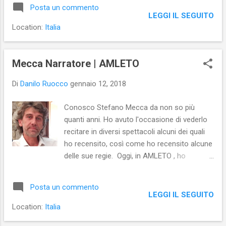
meno spesso quelli condivisi da testate
Posta un commento
giornalistiche, blogger et similia . Il perché
LEGGI IL SEGUITO
Facebook abbia fatto questa scelta non si
Location:
Italia
sa chiaramente, al di là della dichiarata
intenzione di tornare alle origini, ovvero a
quando Facebook era una piattaforma
Mecca Narratore | AMLETO
pensata per aiutare le persone a ritrovare i
Di
Danilo Ruocco
gennaio 12, 2018
loro vecchi amici e farli restare in contatto.
Poi Facebook, con il passare del tempo, ha
Conosco Stefano Mecca da non so più
cambiato mission e ha trascurando,
quanti anni. Ho avuto l'occasione di vederlo
evidentemente, la sua ragion d’essere… In
recitare in diversi spettacoli alcuni dei quali
questi ultimi anni, la piattaforma si è
ho recensito, così come ho recensito alcune
trasformata, per milioni di persone, nella
delle sue regie. Oggi, in AMLETO , ho
principale fonte di notizie ( fake news a
espresso la mia opinione sul Mecca-
parte) e, per altri milioni di persone,
Narratore .
Facebook è diventato sinonimo di Web .
Posta un commento
Questo perché gli iscritti nelle loro bachech...
LEGGI IL SEGUITO
Location:
Italia