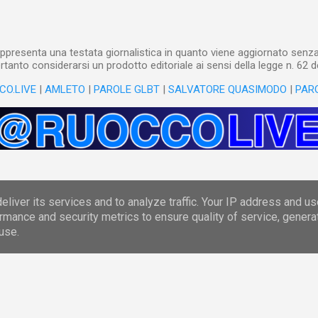
ppresenta una testata giornalistica in quanto viene aggiornato senza 
tanto considerarsi un prodotto editoriale ai sensi della legge n. 62 d
CO.LIVE
|
AMLETO
|
PAROLE GLBT
|
SALVATORE QUASIMODO
|
PAR
Powered by Blogger
liver its services and to analyze traffic. Your IP address and u
rmance and security metrics to ensure quality of service, gener
(c) Danilo Ruocco
use.