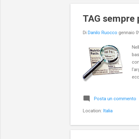
TAG sempre p
Di
Danilo Ruocco
gennaio 0
Nel
bas
con
l'a
ecc
pos
fac
Posta un commento
inf
mod
Location:
Italia
gio