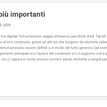
iù importanti
9, 2009
l'era digitale l'informazione viaggia attraverso pacchetti di bit. Tali bi
e al loro contenuto, grazie ad altri bit che fungono da etichette (altrim
tenuti possono essere definiti o in modo del tutto generico (ad ese
rgomento principale e/o l'autore del contenuto e/o il supporto con il qu
. ecc.), oppure in modo preciso (ovvero dando etichette a singoli pa
sono essere i paragrafi di un testo o le sequenze di un video ecc. ecc
ilita la loro fruizione da parte degli utenti in quanto facilita la loro re
atti, può essere fruito o perché lo si è trovato per puro caso, oppure 
o al contenitore che lo diffonde (un blog, un sito web, un canale vi
rnale...), oppure perché si è fatto ricorso a un motore di ri...