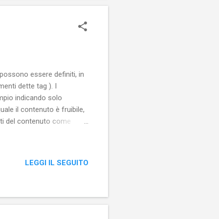
t possono essere definiti, in
enti dette tag ). I
mpio indicando solo
ale il contenuto è fruibile,
rti del contenuto come
.). Etichettare i contenuti
peribilità. Un contenuto,
perché si è legati in qualche
LEGGI IL SEGUITO
deo, un feed RSS, un