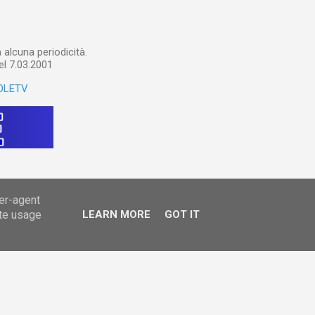
alcuna periodicità.
el 7.03.2001
OLETV
ser-agent
ate usage
LEARN MORE
GOT IT