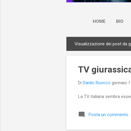
HOME
BIO
Visualizzazione dei post da 
P
o
s
TV giurassic
t
Di
Danilo Ruocco
gennaio 1
La TV italiana sembra esser
Posta un commento