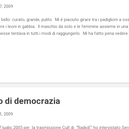
7, 2009
ello: curato, grande, pulito. Mi è piaciuto girare tra i padiglioni a os
dere i leoni in gabbia. Il maschio da solo e le femmine assieme in una 
nesse tentava in tutti i modi di raggiungerlo. Mi ha fatto pena vedere 
io di democrazia
1, 2009
27 luglio 2005 per la trasmissione Cult di “RadioE” ho intervistato Ser