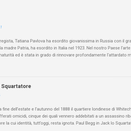
21
 regista, Tatiana Pavlova ha esordito giovanissima in Russia con il gr
la madre Patria, ha esordito in Italia nel 1923. Nel nostro Paese l'art
maturità ed è stata in grado di rinnovare profondamente l'attardato m
o Squartatore
6
a fine dell’estate e l’autunno del 1888 il quartiere londinese di White
efferati omicidi, cinque dei quali vennero addebitati a un assassino ri
re la cui identità, tutt’oggi, resta ignota. Paul Begg in Jack lo Squartat
ostruisce non solo i cinque omicidi “canonicamente” addebitati a Jack