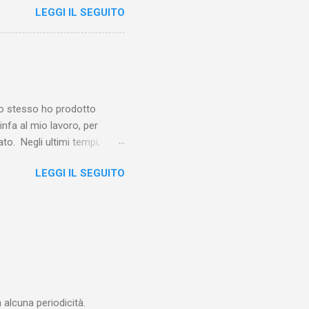
LEGGI IL SEGUITO
chapel e del East End e a
vero sconsolante:
e al suo vertice c’era una
balterne. Non era
 abitavano nell’East End e
e io stesso ho prodotto
linfa al mio lavoro, per
o. Negli ultimi tempi,
otebook in Gemini
LEGGI IL SEGUITO
o nel corso del tempo e che
un canale YouTube). Con il
a importare in Gemini
: va digitalizzato, prima di
ltri appunti preparatori e
alcuna periodicità.