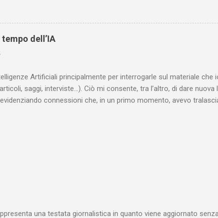
che (e, in alcuni capitoli, soprattutto) a ricostruire la storia di White
are le lotte intestine al Ministero dell’Interno. Ne esce un quadro dav
ttura sociale dell'Inghilterra vittoriana era inverosimilmente classista, 
l tempo dell’IA
minante che non aveva alcun interesse nei confronti delle classi su
6
ta a sapere quali fossero le reali condizioni di vita delle persone che
 alcuna remora, se considerato necessario...
telligenze Artificiali principalmente per interrogarle sul materiale ch
articoli, saggi, interviste…). Ciò mi consente, tra l’altro, di dare nuova 
videnziando connessioni che, in un primo momento, avevo tralasciat
quando lavoro su un argomento che approfondisco da anni, apro un n
(già NotebookLM) e lo riempio con il materiale che ho già realizzat
o testuale, ma anche audiovisivo (ho lavorato in radio e ho da anni 
 che è già in un formato digitale, le cose sono molto rapide: mi bast
 relativi file. Diversa è la questione, invece, con il materiale cartaceo
dare in pasto” all’IA! Ho centinaia di schede di lettura manoscritte* e a
lizzarli sto utilizzando l’IA: fotografo quanto ho s...
ppresenta una testata giornalistica in quanto viene aggiornato senza 