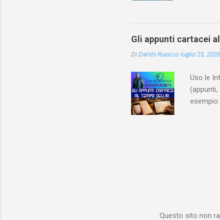
dedica an
ricapitol
l’archite
Gli appunti cartacei a
classe do
Di
Danilo Ruocco
luglio 23, 202
interessa
non aveva
Uso le In
(appunti, 
esempio e
quindi, 
Notebook 
non è sol
materiale
Notebook i
poterlo “
per digita
Questo sito non ra