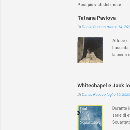
Post più visti del mese
Tatiana Pavlova
Di
Danilo Ruocco
marzo 14, 20
Attrice e
Lasciata 
la piena 
Whitechapel e Jack l
Di
Danilo Ruocco
luglio 16, 202
Durante l
serie di 
Squartato
Utet, ric