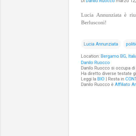
Di
Danilo Ruocco
marzo 12,
Lucia Annunziata è riu
Berlusconi!
Lucia Annunziata
polit
Location:
Bergamo BG, Itali
Danilo Ruocco
Danilo Ruocco si occupa di cu
Ha diretto diverse testate g
Leggi la
BIO
| Resta in
CON
Danilo Ruocco è
Affiliato 
C
o
m
m
e