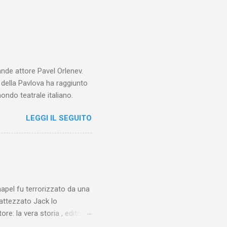
ande attore Pavel Orlenev.
e della Pavlova ha raggiunto
ondo teatrale italiano.
LEGGI IL SEGUITO
chapel fu terrorizzato da una
battezzato Jack lo
ore: la vera storia , edito da
 lo Squartatore, ma si