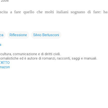
 2006
scita a fare quello che molti italiani sognano di fare: h
ica
Riflessione
Silvio Berlusconi
a
ltura, comunicazione e di diritti civili.
iornalistiche ed è autore di romanzi, racconti, saggi e manuali.
TATTO
Amazon