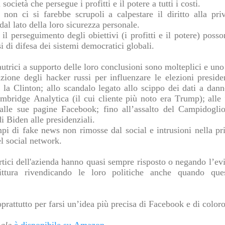
società che persegue i profitti e il potere a tutti i costi.
non ci si farebbe scrupoli a calpestare il diritto alla pri
dal lato della loro sicurezza personale.
il perseguimento degli obiettivi (i profitti e il potere) pos
si di difesa dei sistemi democratici globali.
autrici a supporto delle loro conclusioni sono molteplici e uno 
zione degli hacker russi per influenzare le elezioni preside
 la Clinton; allo scandalo legato allo scippo dei dati a dann
ridge Analytica (il cui cliente più noto era Trump); alle “
lle sue pagine Facebook; fino all’assalto del Campidogli
i Biden alle presidenziali.
 di fake news non rimosse dal social e intrusioni nella pri
el social network.
vertici dell'azienda hanno quasi sempre risposto o negando l’e
rittura rivendicando le loro politiche anche quando que
prattutto per farsi un’idea più precisa di Facebook e di color
nale
è disponibile su Amazon