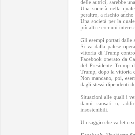
delle autrici, sarebbe una 
Una società nella quale 
peraltro, a rischio anche 
Una società per la quale 
più alti e comuni interes
Gli esempi portati dalle 
Si va dalla palese opera
vittoria di Trump contro
Facebook operato da Camb
del Presidente Trump da
Trump, dopo la vittoria d
Non mancano, poi, esempi
dagli stessi dipendenti d
Situazioni alle quali i 
danni causati o, addi
insostenibili.
Un saggio che va letto so
Facebook; l’inchiesta fi