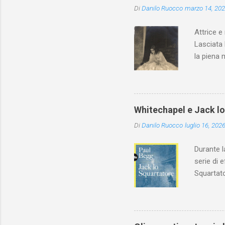
Di
Danilo Ruocco
marzo 14, 20
Attrice e
Lasciata 
la piena 
Whitechapel e Jack l
Di
Danilo Ruocco
luglio 16, 202
Durante l
serie di 
Squartato
Utet, ric
dedica an
ricapitol
l’archite