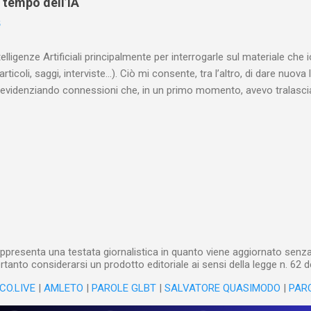
l tempo dell’IA
minante che non aveva alcun interesse nei confronti delle classi su
6
ta a sapere quali fossero le reali condizioni di vita delle persone che
 alcuna remora, se considerato necessario...
telligenze Artificiali principalmente per interrogarle sul materiale ch
articoli, saggi, interviste…). Ciò mi consente, tra l’altro, di dare nuova 
videnziando connessioni che, in un primo momento, avevo tralasciat
quando lavoro su un argomento che approfondisco da anni, apro un n
(già NotebookLM) e lo riempio con il materiale che ho già realizzat
o testuale, ma anche audiovisivo (ho lavorato in radio e ho da anni 
 che è già in un formato digitale, le cose sono molto rapide: mi bast
 relativi file. Diversa è la questione, invece, con il materiale cartaceo
dare in pasto” all’IA! Ho centinaia di schede di lettura manoscritte* e a
lizzarli sto utilizzando l’IA: fotografo quanto ho s...
ppresenta una testata giornalistica in quanto viene aggiornato senza 
tanto considerarsi un prodotto editoriale ai sensi della legge n. 62 d
CO.LIVE
|
AMLETO
|
PAROLE GLBT
|
SALVATORE QUASIMODO
|
PAR