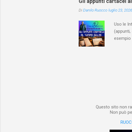
Gli appunti cartacei a
classe do
Di
Danilo Ruocco
luglio 23, 202
interessa
non aveva
Uso le In
(appunti, 
esempio e
quindi, 
Notebook 
non è sol
materiale
Notebook i
poterlo “
per digita
Questo sito non ra
Non può per
RUOC