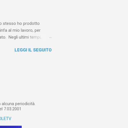
balterne. Non era
 abitavano nell’East End e
e io stesso ho prodotto
linfa al mio lavoro, per
o. Negli ultimi tempi,
otebook in Gemini
LEGGI IL SEGUITO
o nel corso del tempo e che
un canale YouTube). Con il
a importare in Gemini
: va digitalizzato, prima di
ltri appunti preparatori e
alcuna periodicità.
el 7.03.2001
OLETV