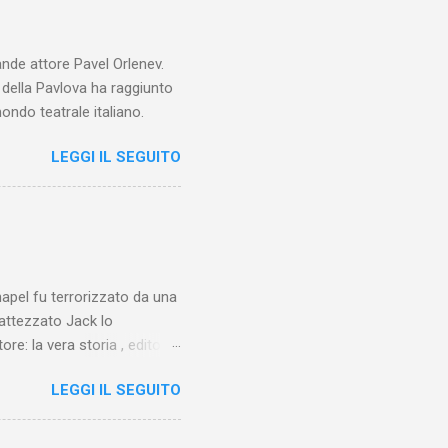
ande attore Pavel Orlenev.
e della Pavlova ha raggiunto
ondo teatrale italiano.
LEGGI IL SEGUITO
chapel fu terrorizzato da una
battezzato Jack lo
ore: la vera storia , edito da
 lo Squartatore, ma si
LEGGI IL SEGUITO
chapel e del East End e a
vero sconsolante:
e al suo vertice c’era una