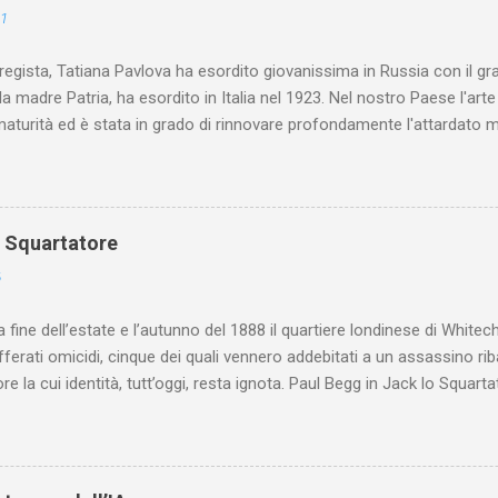
21
 regista, Tatiana Pavlova ha esordito giovanissima in Russia con il gr
la madre Patria, ha esordito in Italia nel 1923. Nel nostro Paese l'art
maturità ed è stata in grado di rinnovare profondamente l'attardato m
o Squartatore
6
a fine dell’estate e l’autunno del 1888 il quartiere londinese di White
efferati omicidi, cinque dei quali vennero addebitati a un assassino ri
re la cui identità, tutt’oggi, resta ignota. Paul Begg in Jack lo Squartat
ostruisce non solo i cinque omicidi “canonicamente” addebitati a Jack
che (e, in alcuni capitoli, soprattutto) a ricostruire la storia di White
are le lotte intestine al Ministero dell’Interno. Ne esce un quadro dav
ttura sociale dell'Inghilterra vittoriana era inverosimilmente classista, 