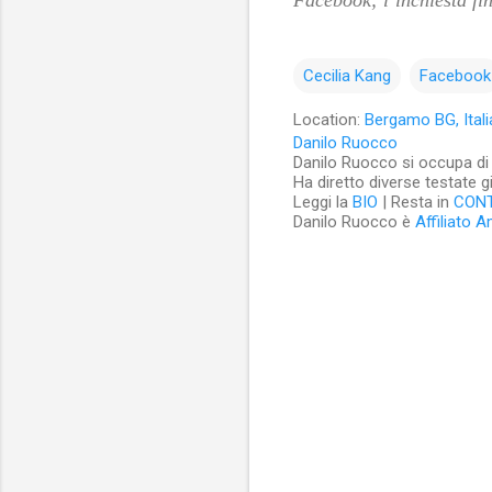
Cecilia Kang
Facebook
Location:
Bergamo BG, Itali
Danilo Ruocco
Danilo Ruocco si occupa di cu
Ha diretto diverse testate g
Leggi la
BIO
| Resta in
CON
Danilo Ruocco è
Affiliato 
C
o
m
m
e
n
t
i