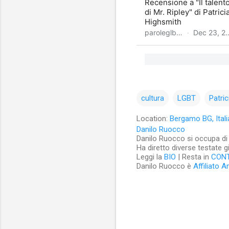
cultura
LGBT
Patri
Location:
Bergamo BG, Itali
Danilo Ruocco
Danilo Ruocco si occupa di cu
Ha diretto diverse testate g
Leggi la
BIO
| Resta in
CON
Danilo Ruocco è
Affiliato 
C
o
m