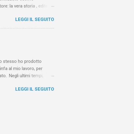
ore: la vera storia , edito da
 lo Squartatore, ma si
LEGGI IL SEGUITO
chapel e del East End e a
vero sconsolante:
e al suo vertice c’era una
balterne. Non era
 abitavano nell’East End e
e io stesso ho prodotto
linfa al mio lavoro, per
o. Negli ultimi tempi,
otebook in Gemini
LEGGI IL SEGUITO
o nel corso del tempo e che
un canale YouTube). Con il
a importare in Gemini
: va digitalizzato, prima di
ltri appunti preparatori e