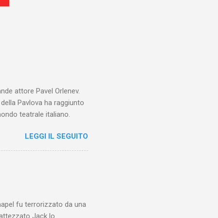
ande attore Pavel Orlenev.
e della Pavlova ha raggiunto
ondo teatrale italiano.
LEGGI IL SEGUITO
chapel fu terrorizzato da una
battezzato Jack lo