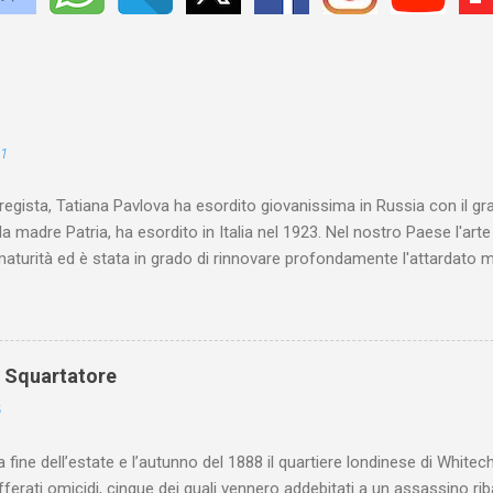
21
 regista, Tatiana Pavlova ha esordito giovanissima in Russia con il gr
la madre Patria, ha esordito in Italia nel 1923. Nel nostro Paese l'art
maturità ed è stata in grado di rinnovare profondamente l'attardato m
o Squartatore
6
a fine dell’estate e l’autunno del 1888 il quartiere londinese di White
efferati omicidi, cinque dei quali vennero addebitati a un assassino ri