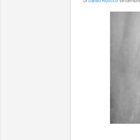
Di
Danilo Ruocco
settembre