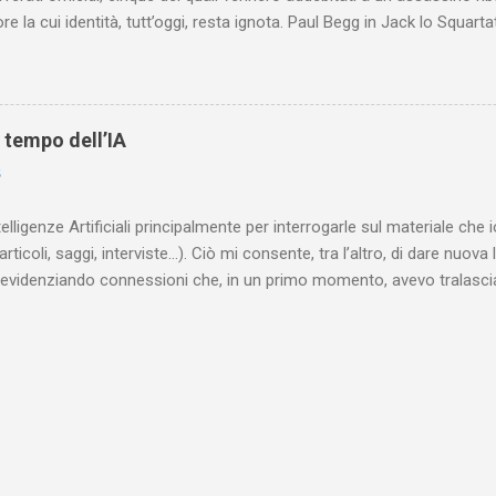
re la cui identità, tutt’oggi, resta ignota. Paul Begg in Jack lo Squartat
ostruisce non solo i cinque omicidi “canonicamente” addebitati a Jack
che (e, in alcuni capitoli, soprattutto) a ricostruire la storia di White
are le lotte intestine al Ministero dell’Interno. Ne esce un quadro dav
ttura sociale dell'Inghilterra vittoriana era inverosimilmente classista, 
l tempo dell’IA
minante che non aveva alcun interesse nei confronti delle classi su
6
ta a sapere quali fossero le reali condizioni di vita delle persone che
 alcuna remora, se considerato necessario...
telligenze Artificiali principalmente per interrogarle sul materiale ch
articoli, saggi, interviste…). Ciò mi consente, tra l’altro, di dare nuova 
videnziando connessioni che, in un primo momento, avevo tralasciat
quando lavoro su un argomento che approfondisco da anni, apro un n
(già NotebookLM) e lo riempio con il materiale che ho già realizzat
o testuale, ma anche audiovisivo (ho lavorato in radio e ho da anni 
 che è già in un formato digitale, le cose sono molto rapide: mi bast
 relativi file. Diversa è la questione, invece, con il materiale cartaceo
dare in pasto” all’IA! Ho centinaia di schede di lettura manoscritte* e a
lizzarli sto utilizzando l’IA: fotografo quanto ho s...