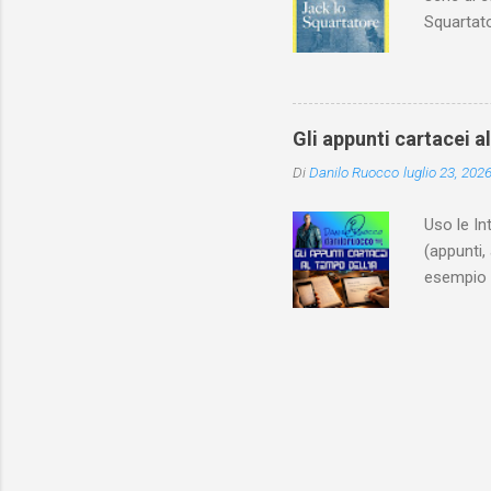
Squartato
Utet, ric
dedica an
ricapitol
l’archite
Gli appunti cartacei a
classe do
Di
Danilo Ruocco
luglio 23, 202
interessa
non aveva
Uso le In
(appunti, 
esempio e
quindi, 
Notebook 
non è sol
materiale
Notebook i
poterlo “
per digita