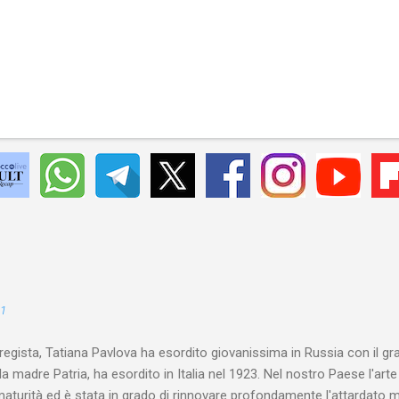
21
 regista, Tatiana Pavlova ha esordito giovanissima in Russia con il gr
la madre Patria, ha esordito in Italia nel 1923. Nel nostro Paese l'art
maturità ed è stata in grado di rinnovare profondamente l'attardato m