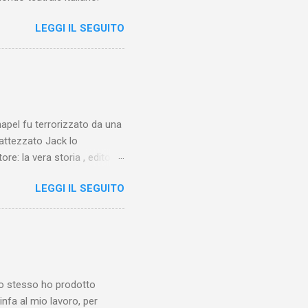
LEGGI IL SEGUITO
chapel fu terrorizzato da una
battezzato Jack lo
ore: la vera storia , edito da
 lo Squartatore, ma si
LEGGI IL SEGUITO
chapel e del East End e a
vero sconsolante:
e al suo vertice c’era una
balterne. Non era
 abitavano nell’East End e
e io stesso ho prodotto
linfa al mio lavoro, per