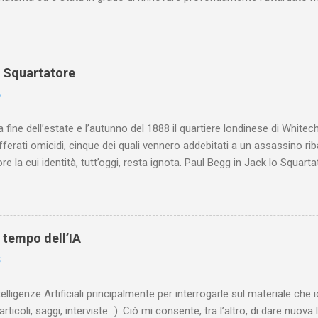
o Squartatore
6
a fine dell’estate e l’autunno del 1888 il quartiere londinese di White
efferati omicidi, cinque dei quali vennero addebitati a un assassino ri
re la cui identità, tutt’oggi, resta ignota. Paul Begg in Jack lo Squartat
ostruisce non solo i cinque omicidi “canonicamente” addebitati a Jack
che (e, in alcuni capitoli, soprattutto) a ricostruire la storia di White
are le lotte intestine al Ministero dell’Interno. Ne esce un quadro dav
ttura sociale dell'Inghilterra vittoriana era inverosimilmente classista, 
l tempo dell’IA
minante che non aveva alcun interesse nei confronti delle classi su
6
ta a sapere quali fossero le reali condizioni di vita delle persone che
 alcuna remora, se considerato necessario...
telligenze Artificiali principalmente per interrogarle sul materiale ch
articoli, saggi, interviste…). Ciò mi consente, tra l’altro, di dare nuova 