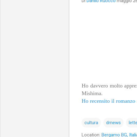
Di
Danilo Ruocco
maggio 26
Ho davvero molto apprez
Mishima.
Ho recensito il romanzo
cultura
drnews
lett
Location:
Bergamo BG, Itali