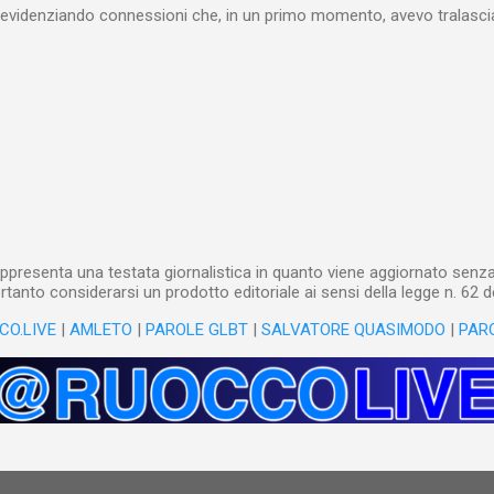
videnziando connessioni che, in un primo momento, avevo tralasciat
quando lavoro su un argomento che approfondisco da anni, apro un n
(già NotebookLM) e lo riempio con il materiale che ho già realizzat
o testuale, ma anche audiovisivo (ho lavorato in radio e ho da anni 
 che è già in un formato digitale, le cose sono molto rapide: mi bast
 relativi file. Diversa è la questione, invece, con il materiale cartaceo
dare in pasto” all’IA! Ho centinaia di schede di lettura manoscritte* e a
lizzarli sto utilizzando l’IA: fotografo quanto ho s...
ppresenta una testata giornalistica in quanto viene aggiornato senza 
tanto considerarsi un prodotto editoriale ai sensi della legge n. 62 d
CO.LIVE
|
AMLETO
|
PAROLE GLBT
|
SALVATORE QUASIMODO
|
PAR
Powered by Blogger