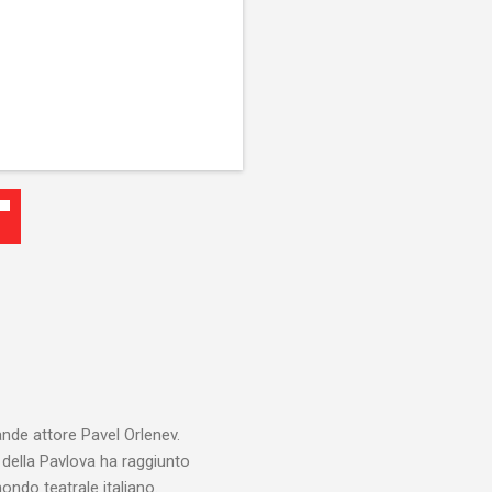
ande attore Pavel Orlenev.
e della Pavlova ha raggiunto
ondo teatrale italiano.