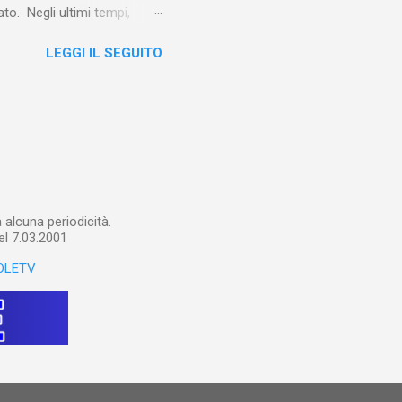
o. Negli ultimi tempi,
otebook in Gemini
LEGGI IL SEGUITO
o nel corso del tempo e che
un canale YouTube). Con il
a importare in Gemini
: va digitalizzato, prima di
ltri appunti preparatori e
alcuna periodicità.
el 7.03.2001
OLETV