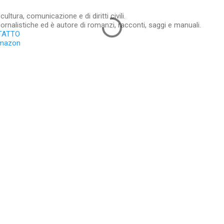
ltura, comunicazione e di diritti civili.
iornalistiche ed è autore di romanzi, racconti, saggi e manuali.
TATTO
Amazon