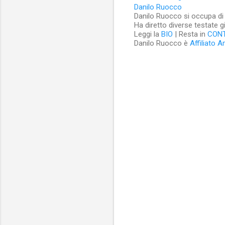
Danilo Ruocco
Danilo Ruocco si occupa di cu
Ha diretto diverse testate g
Leggi la
BIO
| Resta in
CON
Danilo Ruocco è
Affiliato 
C
o
m
m
e
n
t
i