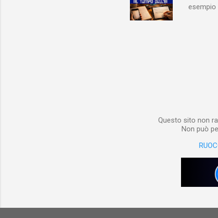
esempio e
quindi, 
Notebook 
non è sol
materiale
Notebook i
poterlo “
per digita
Questo sito non ra
Non può per
RUOC