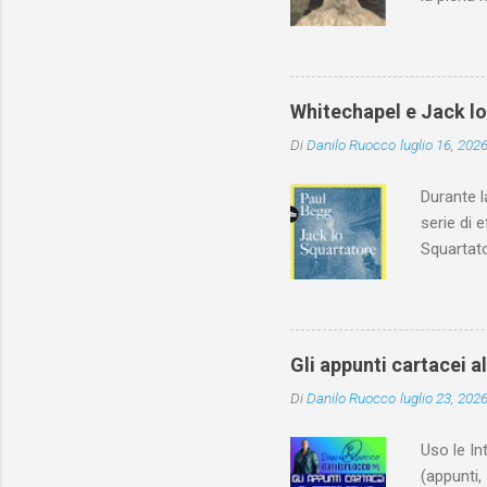
Whitechapel e Jack l
Di
Danilo Ruocco
luglio 16, 202
Durante l
serie di 
Squartato
Utet, ric
dedica an
ricapitol
l’archite
Gli appunti cartacei a
classe do
Di
Danilo Ruocco
luglio 23, 202
interessa
non aveva
Uso le In
(appunti, 