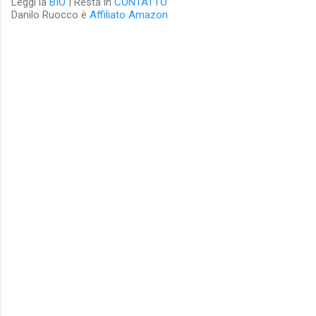
Leggi la
BIO
| Resta in
CONTATTO
Danilo Ruocco è
Affiliato Amazon
C
o
m
m
e
n
t
i