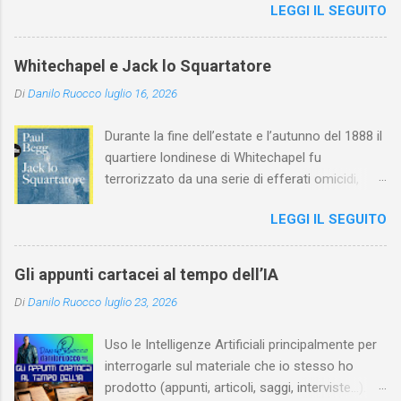
LEGGI IL SEGUITO
l'arte della Pavlova ha raggiunto la piena
maturità ed è stata in grado di rinnovare
profondamente l'attardato mondo teatrale
Whitechapel e Jack lo Squartatore
italiano.
Di
Danilo Ruocco
luglio 16, 2026
Durante la fine dell’estate e l’autunno del 1888 il
quartiere londinese di Whitechapel fu
terrorizzato da una serie di efferati omicidi,
cinque dei quali vennero addebitati a un
LEGGI IL SEGUITO
assassino ribattezzato Jack lo Squartatore la
cui identità, tutt’oggi, resta ignota. Paul Begg in
Jack lo Squartatore: la vera storia , edito da
Gli appunti cartacei al tempo dell’IA
Utet, ricostruisce non solo i cinque omicidi
Di
Danilo Ruocco
luglio 23, 2026
“canonicamente” addebitati a Jack lo
Squartatore, ma si dedica anche (e, in alcuni
Uso le Intelligenze Artificiali principalmente per
capitoli, soprattutto) a ricostruire la storia di
interrogarle sul materiale che io stesso ho
Whitechapel e del East End e a ricapitolare le
prodotto (appunti, articoli, saggi, interviste…).
lotte intestine al Ministero dell’Interno. Ne esce