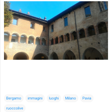
Bergamo
immagini
luoghi
Milano
Pavia
ruoccolive