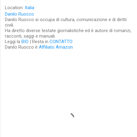
Location:
Italia
Danilo Ruocco
Danilo Ruocco si occupa di cultura, comunicazione e di diritti
civili.
Ha diretto diverse testate giornalistiche ed è autore di romanzi,
racconti, saggi e manuali.
Leggi la
BIO
| Resta in
CONTATTO
Danilo Ruocco è
Affiliato Amazon
C
o
m
m
e
n
t
i