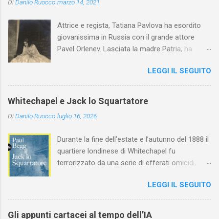
Di
Danilo Ruocco
marzo 14, 2021
Attrice e regista, Tatiana Pavlova ha esordito
giovanissima in Russia con il grande attore
Pavel Orlenev. Lasciata la madre Patria, ha
esordito in Italia nel 1923. Nel nostro Paese
LEGGI IL SEGUITO
l'arte della Pavlova ha raggiunto la piena
maturità ed è stata in grado di rinnovare
profondamente l'attardato mondo teatrale
Whitechapel e Jack lo Squartatore
italiano.
Di
Danilo Ruocco
luglio 16, 2026
Durante la fine dell’estate e l’autunno del 1888 il
quartiere londinese di Whitechapel fu
terrorizzato da una serie di efferati omicidi,
cinque dei quali vennero addebitati a un
LEGGI IL SEGUITO
assassino ribattezzato Jack lo Squartatore la
cui identità, tutt’oggi, resta ignota. Paul Begg in
Jack lo Squartatore: la vera storia , edito da
Gli appunti cartacei al tempo dell’IA