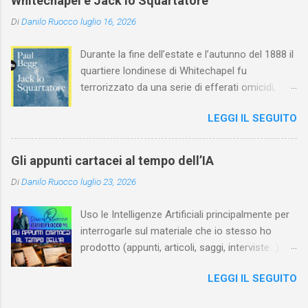
Whitechapel e Jack lo Squartatore
italiano.
Di
Danilo Ruocco
luglio 16, 2026
Durante la fine dell’estate e l’autunno del 1888 il
quartiere londinese di Whitechapel fu
terrorizzato da una serie di efferati omicidi,
cinque dei quali vennero addebitati a un
LEGGI IL SEGUITO
assassino ribattezzato Jack lo Squartatore la
cui identità, tutt’oggi, resta ignota. Paul Begg in
Jack lo Squartatore: la vera storia , edito da
Gli appunti cartacei al tempo dell’IA
Utet, ricostruisce non solo i cinque omicidi
Di
Danilo Ruocco
luglio 23, 2026
“canonicamente” addebitati a Jack lo
Squartatore, ma si dedica anche (e, in alcuni
Uso le Intelligenze Artificiali principalmente per
capitoli, soprattutto) a ricostruire la storia di
interrogarle sul materiale che io stesso ho
Whitechapel e del East End e a ricapitolare le
prodotto (appunti, articoli, saggi, interviste…).
lotte intestine al Ministero dell’Interno. Ne esce
Ciò mi consente, tra l’altro, di dare nuova linfa
un quadro davvero sconsolante: l’architettura
LEGGI IL SEGUITO
al mio lavoro, per esempio evidenziando
sociale dell'Inghilterra vittoriana era
connessioni che, in un primo momento, avevo
inverosimilmente classista, e al suo vertice