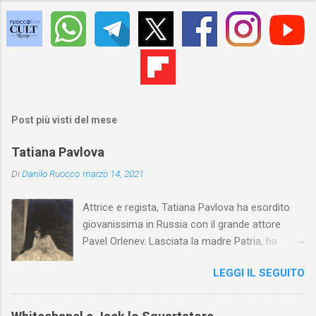
Post più visti del mese
Tatiana Pavlova
Di
Danilo Ruocco
marzo 14, 2021
Attrice e regista, Tatiana Pavlova ha esordito
giovanissima in Russia con il grande attore
Pavel Orlenev. Lasciata la madre Patria, ha
esordito in Italia nel 1923. Nel nostro Paese
LEGGI IL SEGUITO
l'arte della Pavlova ha raggiunto la piena
maturità ed è stata in grado di rinnovare
profondamente l'attardato mondo teatrale