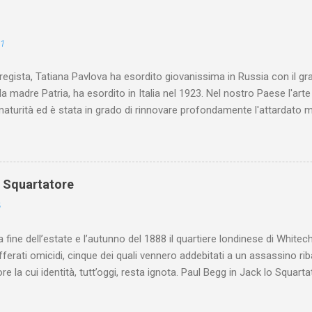
21
 regista, Tatiana Pavlova ha esordito giovanissima in Russia con il gr
la madre Patria, ha esordito in Italia nel 1923. Nel nostro Paese l'art
maturità ed è stata in grado di rinnovare profondamente l'attardato m
o Squartatore
6
a fine dell’estate e l’autunno del 1888 il quartiere londinese di White
efferati omicidi, cinque dei quali vennero addebitati a un assassino ri
re la cui identità, tutt’oggi, resta ignota. Paul Begg in Jack lo Squartat
ostruisce non solo i cinque omicidi “canonicamente” addebitati a Jack
che (e, in alcuni capitoli, soprattutto) a ricostruire la storia di White