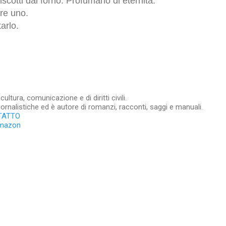
iscotti dal forno. Profumano di eternità.
fre uno.
arlo.
ltura, comunicazione e di diritti civili.
iornalistiche ed è autore di romanzi, racconti, saggi e manuali.
TATTO
Amazon