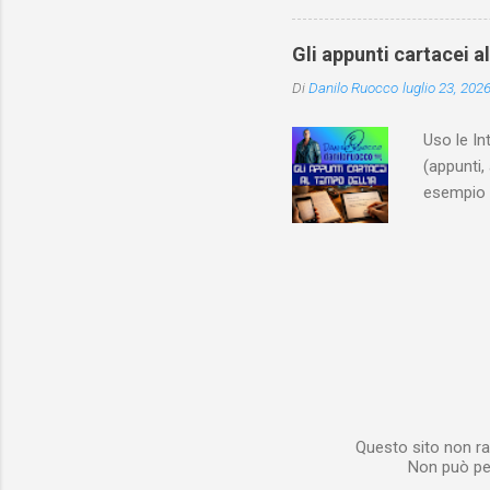
ricapitol
l’archite
Gli appunti cartacei a
classe do
Di
Danilo Ruocco
luglio 23, 202
interessa
non aveva
Uso le In
(appunti, 
esempio e
quindi, 
Notebook 
non è sol
materiale
Notebook i
poterlo “
per digita
Questo sito non ra
Non può per