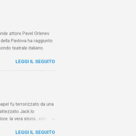
ande attore Pavel Orlenev.
e della Pavlova ha raggiunto
ondo teatrale italiano.
LEGGI IL SEGUITO
chapel fu terrorizzato da una
battezzato Jack lo
ore: la vera storia , edito da
 lo Squartatore, ma si
LEGGI IL SEGUITO
chapel e del East End e a