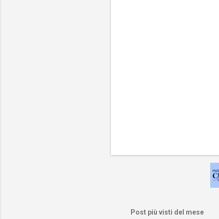
t
i
Post più visti del mese