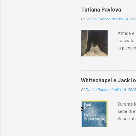
Tatiana Pavlova
Di
Danilo Ruocco
marzo 14, 20
Attrice e
Lasciata 
la piena 
Whitechapel e Jack l
Di
Danilo Ruocco
luglio 16, 202
Durante l
serie di 
Squartato
Utet, ric
dedica an