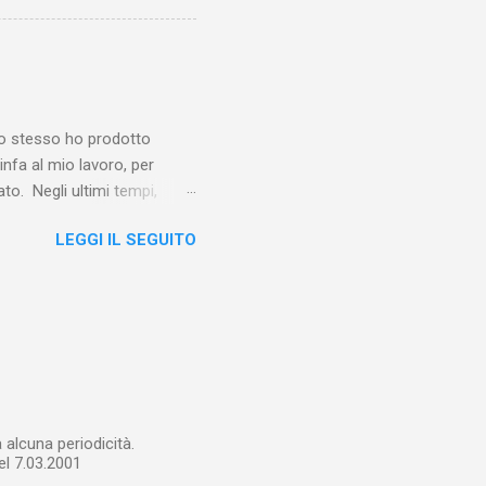
vero sconsolante:
e al suo vertice c’era una
balterne. Non era
 abitavano nell’East End e
e io stesso ho prodotto
linfa al mio lavoro, per
o. Negli ultimi tempi,
otebook in Gemini
LEGGI IL SEGUITO
o nel corso del tempo e che
un canale YouTube). Con il
a importare in Gemini
: va digitalizzato, prima di
ltri appunti preparatori e
alcuna periodicità.
el 7.03.2001