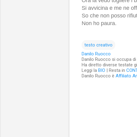
Ora la vedo togliere i b
Si avvicina e me ne of
So che non posso rifiut
Non ho paura.
testo creativo
Danilo Ruocco
Danilo Ruocco si occupa di cu
Ha diretto diverse testate g
Leggi la
BIO
| Resta in
CON
Danilo Ruocco è
Affiliato 
C
o
m
m
e
n