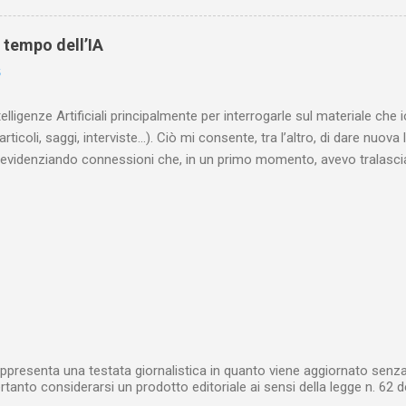
are le lotte intestine al Ministero dell’Interno. Ne esce un quadro dav
ttura sociale dell'Inghilterra vittoriana era inverosimilmente classista, 
l tempo dell’IA
minante che non aveva alcun interesse nei confronti delle classi su
6
ta a sapere quali fossero le reali condizioni di vita delle persone che
 alcuna remora, se considerato necessario...
telligenze Artificiali principalmente per interrogarle sul materiale ch
articoli, saggi, interviste…). Ciò mi consente, tra l’altro, di dare nuova 
videnziando connessioni che, in un primo momento, avevo tralasciat
quando lavoro su un argomento che approfondisco da anni, apro un n
(già NotebookLM) e lo riempio con il materiale che ho già realizzat
o testuale, ma anche audiovisivo (ho lavorato in radio e ho da anni 
 che è già in un formato digitale, le cose sono molto rapide: mi bast
 relativi file. Diversa è la questione, invece, con il materiale cartaceo
dare in pasto” all’IA! Ho centinaia di schede di lettura manoscritte* e a
lizzarli sto utilizzando l’IA: fotografo quanto ho s...
ppresenta una testata giornalistica in quanto viene aggiornato senza 
tanto considerarsi un prodotto editoriale ai sensi della legge n. 62 d