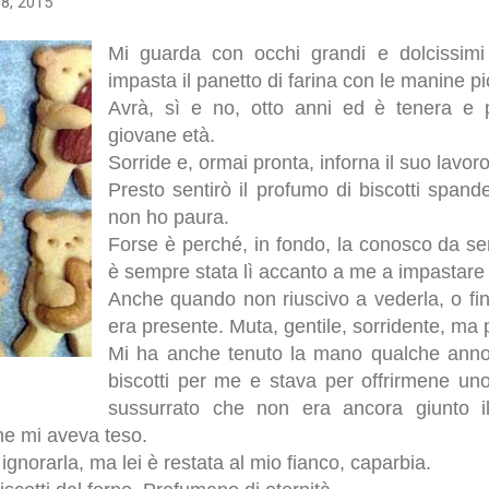
08, 2015
Mi guarda con occhi grandi e dolcissimi
impasta il panetto di farina con le manine p
Avrà, sì e no, otto anni ed è tenera e
giovane età.
Sorride e, ormai pronta, inforna il suo lavoro
Presto sentirò il profumo di biscotti spand
non ho paura.
Forse è perché, in fondo, la conosco da se
è sempre stata lì accanto a me a impastare b
Anche quando non riuscivo a vederla, o fin
era presente. Muta, gentile, sorridente, ma 
Mi ha anche tenuto la mano qualche anno 
biscotti per me e stava per offrirmene uno
sussurrato che non era ancora giunto
che mi aveva teso.
 ignorarla, ma lei è restata al mio fianco, caparbia.