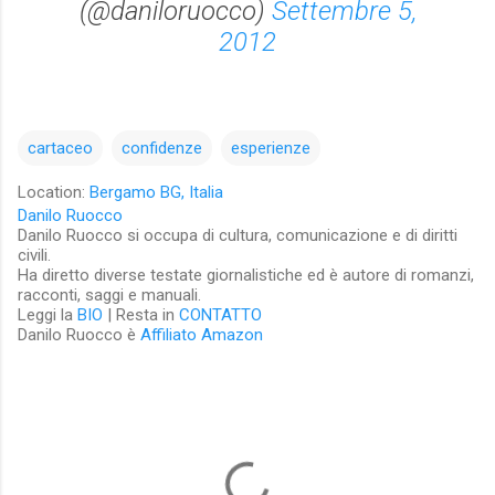
(@daniloruocco)
Settembre 5,
2012
cartaceo
confidenze
esperienze
Location:
Bergamo BG, Italia
Danilo Ruocco
Danilo Ruocco si occupa di cultura, comunicazione e di diritti
civili.
Ha diretto diverse testate giornalistiche ed è autore di romanzi,
racconti, saggi e manuali.
Leggi la
BIO
| Resta in
CONTATTO
Danilo Ruocco è
Affiliato Amazon
C
o
m
m