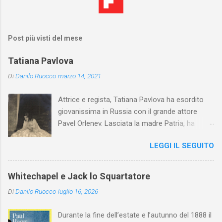
Post più visti del mese
Tatiana Pavlova
Di
Danilo Ruocco
marzo 14, 2021
Attrice e regista, Tatiana Pavlova ha esordito
giovanissima in Russia con il grande attore
Pavel Orlenev. Lasciata la madre Patria, ha
esordito in Italia nel 1923. Nel nostro Paese
LEGGI IL SEGUITO
l'arte della Pavlova ha raggiunto la piena
maturità ed è stata in grado di rinnovare
profondamente l'attardato mondo teatrale
Whitechapel e Jack lo Squartatore
italiano.
Di
Danilo Ruocco
luglio 16, 2026
Durante la fine dell’estate e l’autunno del 1888 il