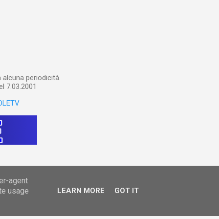
a importare in Gemini
: va digitalizzato, prima di
ltri appunti preparatori e
alcuna periodicità.
el 7.03.2001
OLETV
ser-agent
ate usage
LEARN MORE
GOT IT