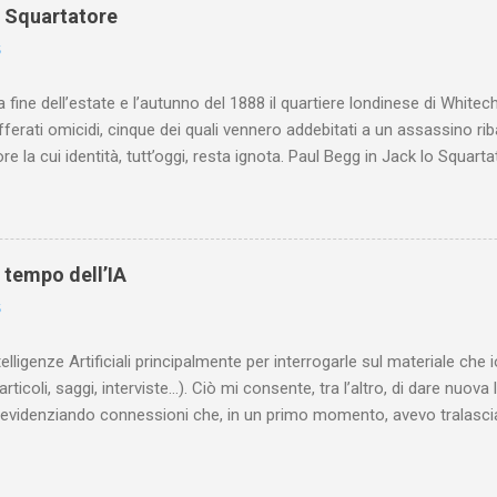
o Squartatore
6
a fine dell’estate e l’autunno del 1888 il quartiere londinese di White
efferati omicidi, cinque dei quali vennero addebitati a un assassino ri
re la cui identità, tutt’oggi, resta ignota. Paul Begg in Jack lo Squartat
ostruisce non solo i cinque omicidi “canonicamente” addebitati a Jack
che (e, in alcuni capitoli, soprattutto) a ricostruire la storia di White
are le lotte intestine al Ministero dell’Interno. Ne esce un quadro dav
ttura sociale dell'Inghilterra vittoriana era inverosimilmente classista, 
l tempo dell’IA
minante che non aveva alcun interesse nei confronti delle classi su
6
ta a sapere quali fossero le reali condizioni di vita delle persone che
 alcuna remora, se considerato necessario...
telligenze Artificiali principalmente per interrogarle sul materiale ch
articoli, saggi, interviste…). Ciò mi consente, tra l’altro, di dare nuova 
videnziando connessioni che, in un primo momento, avevo tralasciat
quando lavoro su un argomento che approfondisco da anni, apro un n
(già NotebookLM) e lo riempio con il materiale che ho già realizzat
o testuale, ma anche audiovisivo (ho lavorato in radio e ho da anni 