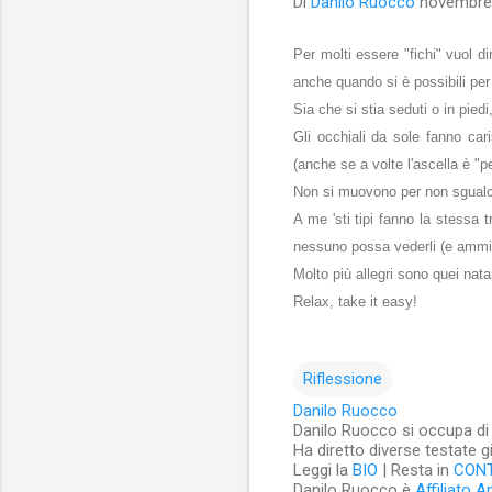
Di
Danilo Ruocco
novembre
Per molti essere "fichi" vuol d
anche quando si è possibili per
Sia che si stia seduti o in piedi,
Gli occhiali da sole fanno ca
(anche se a volte l'ascella è "p
Non si muovono per non sgualci
A me 'sti tipi fanno la stessa
nessuno possa vederli (e ammirar
Molto più allegri sono quei nat
Relax, take it easy!
Riflessione
Danilo Ruocco
Danilo Ruocco si occupa di cu
Ha diretto diverse testate g
Leggi la
BIO
| Resta in
CON
Danilo Ruocco è
Affiliato 