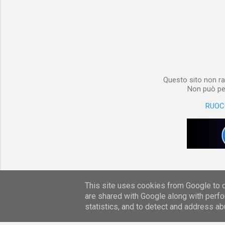
materiale
Notebook i
poterlo “
per digita
Questo sito non ra
Non può per
RUOC
This site uses cookies from Google to de
are shared with Google along with perfo
statistics, and to detect and address ab