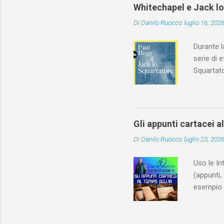
Whitechapel e Jack l
Di
Danilo Ruocco
luglio 16, 202
Durante l
serie di 
Squartato
Utet, ric
dedica an
ricapitol
l’archite
Gli appunti cartacei a
classe do
Di
Danilo Ruocco
luglio 23, 202
interessa
non aveva
Uso le In
(appunti, 
esempio e
quindi, 
Notebook 
non è sol