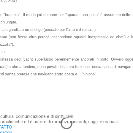
 02, 2007
ire "tirarsela". Il modo più comune per "spararsi una posa" è assumere delle p
 chiunque.
 la sigaretta è un obbligo (peccato per l'alito e il resto...).
risma (non fosse altro perché nascondono sguardi inespressivi ed ebeti) e 
ezzata").
rsi.
 tristezza degli yacht superlusso perennemente ancorati in porto. Ovvero ogge
li) e che affondino, sono privati della loro funzione: ossia quella di navigare
anti senza pretese che navigano sotto costa e...
"vivono".
ltura, comunicazione e di diritti civili.
iornalistiche ed è autore di romanzi, racconti, saggi e manuali.
TATTO
Amazon