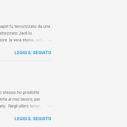
chapel fu terrorizzato da una
battezzato Jack lo
ore: la vera storia , edito da
 lo Squartatore, ma si
LEGGI IL SEGUITO
chapel e del East End e a
vero sconsolante:
e al suo vertice c’era una
balterne. Non era
 abitavano nell’East End e
e io stesso ho prodotto
linfa al mio lavoro, per
o. Negli ultimi tempi,
otebook in Gemini
LEGGI IL SEGUITO
o nel corso del tempo e che
un canale YouTube). Con il