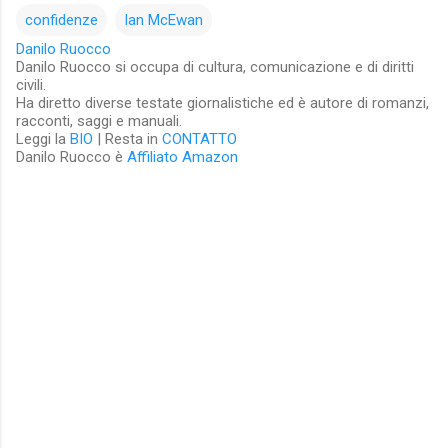
confidenze
Ian McEwan
Danilo Ruocco
Danilo Ruocco si occupa di cultura, comunicazione e di diritti
civili.
Ha diretto diverse testate giornalistiche ed è autore di romanzi,
racconti, saggi e manuali.
Leggi la
BIO
| Resta in
CONTATTO
Danilo Ruocco è
Affiliato Amazon
C
o
m
m
e
n
t
i