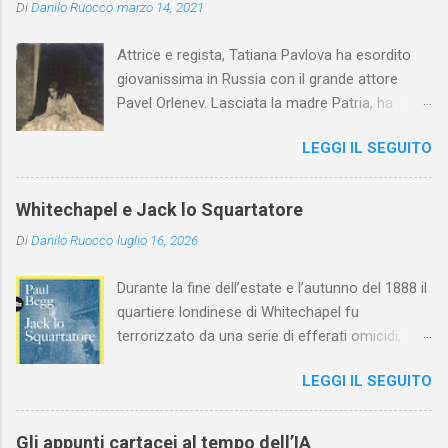
Di
Danilo Ruocco
marzo 14, 2021
Attrice e regista, Tatiana Pavlova ha esordito
giovanissima in Russia con il grande attore
Pavel Orlenev. Lasciata la madre Patria, ha
esordito in Italia nel 1923. Nel nostro Paese
LEGGI IL SEGUITO
l'arte della Pavlova ha raggiunto la piena
maturità ed è stata in grado di rinnovare
profondamente l'attardato mondo teatrale
Whitechapel e Jack lo Squartatore
italiano.
Di
Danilo Ruocco
luglio 16, 2026
Durante la fine dell’estate e l’autunno del 1888 il
quartiere londinese di Whitechapel fu
terrorizzato da una serie di efferati omicidi,
cinque dei quali vennero addebitati a un
LEGGI IL SEGUITO
assassino ribattezzato Jack lo Squartatore la
cui identità, tutt’oggi, resta ignota. Paul Begg in
Jack lo Squartatore: la vera storia , edito da
Gli appunti cartacei al tempo dell’IA