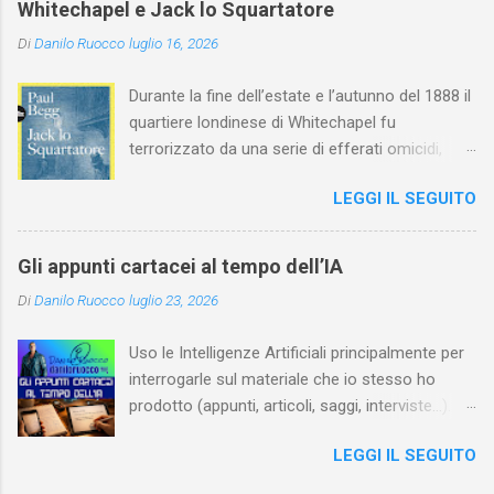
Whitechapel e Jack lo Squartatore
italiano.
Di
Danilo Ruocco
luglio 16, 2026
Durante la fine dell’estate e l’autunno del 1888 il
quartiere londinese di Whitechapel fu
terrorizzato da una serie di efferati omicidi,
cinque dei quali vennero addebitati a un
LEGGI IL SEGUITO
assassino ribattezzato Jack lo Squartatore la
cui identità, tutt’oggi, resta ignota. Paul Begg in
Jack lo Squartatore: la vera storia , edito da
Gli appunti cartacei al tempo dell’IA
Utet, ricostruisce non solo i cinque omicidi
Di
Danilo Ruocco
luglio 23, 2026
“canonicamente” addebitati a Jack lo
Squartatore, ma si dedica anche (e, in alcuni
Uso le Intelligenze Artificiali principalmente per
capitoli, soprattutto) a ricostruire la storia di
interrogarle sul materiale che io stesso ho
Whitechapel e del East End e a ricapitolare le
prodotto (appunti, articoli, saggi, interviste…).
lotte intestine al Ministero dell’Interno. Ne esce
Ciò mi consente, tra l’altro, di dare nuova linfa
un quadro davvero sconsolante: l’architettura
LEGGI IL SEGUITO
al mio lavoro, per esempio evidenziando
sociale dell'Inghilterra vittoriana era
connessioni che, in un primo momento, avevo
inverosimilmente classista, e al suo vertice