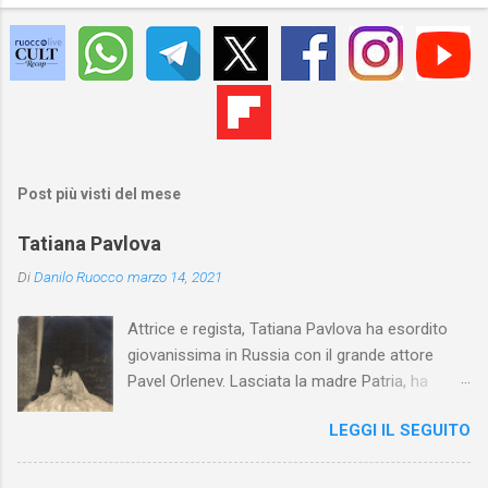
Post più visti del mese
Tatiana Pavlova
Di
Danilo Ruocco
marzo 14, 2021
Attrice e regista, Tatiana Pavlova ha esordito
giovanissima in Russia con il grande attore
Pavel Orlenev. Lasciata la madre Patria, ha
esordito in Italia nel 1923. Nel nostro Paese
LEGGI IL SEGUITO
l'arte della Pavlova ha raggiunto la piena
maturità ed è stata in grado di rinnovare
profondamente l'attardato mondo teatrale