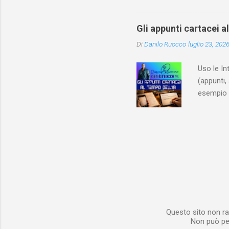
ricapitol
l’archite
Gli appunti cartacei a
classe do
Di
Danilo Ruocco
luglio 23, 202
interessa
non aveva
Uso le In
(appunti, 
esempio e
quindi, 
Notebook 
non è sol
materiale
Notebook i
poterlo “
per digita
Questo sito non ra
Non può per