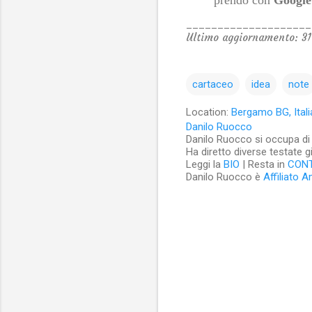
____________________
Ultimo aggiornamento: 31
cartaceo
idea
note
Location:
Bergamo BG, Itali
Danilo Ruocco
Danilo Ruocco si occupa di cu
Ha diretto diverse testate g
Leggi la
BIO
| Resta in
CON
Danilo Ruocco è
Affiliato 
C
o
m
m
e
n