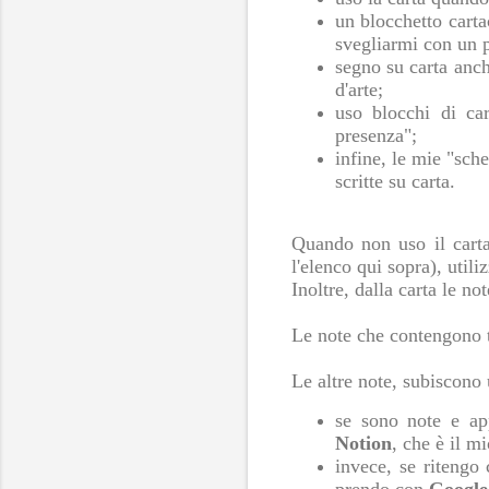
un blocchetto carta
svegliarmi con un p
segno su carta anch
d'arte;
uso blocchi di ca
presenza";
infine, le mie "sch
scritte su carta.
Quando non uso il carta
l'elenco qui sopra), utili
Inoltre, dalla carta le no
Le note che contengono t
Le altre note, subiscono 
se sono note e ap
Notion
, che è il m
invece, se ritengo 
prendo con
Google