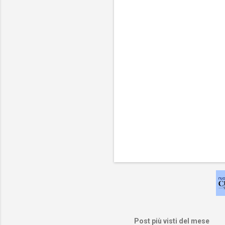
t
i
Post più visti del mese