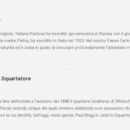
21
 regista, Tatiana Pavlova ha esordito giovanissima in Russia con il gr
la madre Patria, ha esordito in Italia nel 1923. Nel nostro Paese l'art
maturità ed è stata in grado di rinnovare profondamente l'attardato m
o Squartatore
6
a fine dell’estate e l’autunno del 1888 il quartiere londinese di White
efferati omicidi, cinque dei quali vennero addebitati a un assassino ri
re la cui identità, tutt’oggi, resta ignota. Paul Begg in Jack lo Squartat
ostruisce non solo i cinque omicidi “canonicamente” addebitati a Jack
che (e, in alcuni capitoli, soprattutto) a ricostruire la storia di White