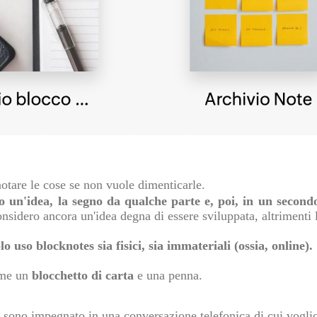
otare le cose se non vuole dimenticarle.
 un'idea, la segno da qualche parte e, poi, in un secon
onsidero ancora un'idea degna di essere sviluppata, altrimenti l
o uso blocknotes sia fisici, sia immateriali (ossia, online).
 me un
blocchetto di carta
e una penna.
 sono impegnato in una conversazione telefonica di cui voglio