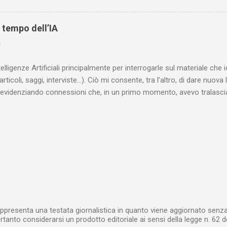
are le lotte intestine al Ministero dell’Interno. Ne esce un quadro dav
ttura sociale dell'Inghilterra vittoriana era inverosimilmente classista, 
l tempo dell’IA
minante che non aveva alcun interesse nei confronti delle classi su
6
ta a sapere quali fossero le reali condizioni di vita delle persone che
 alcuna remora, se considerato necessario...
telligenze Artificiali principalmente per interrogarle sul materiale ch
articoli, saggi, interviste…). Ciò mi consente, tra l’altro, di dare nuova 
videnziando connessioni che, in un primo momento, avevo tralasciat
quando lavoro su un argomento che approfondisco da anni, apro un n
(già NotebookLM) e lo riempio con il materiale che ho già realizzat
o testuale, ma anche audiovisivo (ho lavorato in radio e ho da anni 
 che è già in un formato digitale, le cose sono molto rapide: mi bast
 relativi file. Diversa è la questione, invece, con il materiale cartaceo
dare in pasto” all’IA! Ho centinaia di schede di lettura manoscritte* e a
lizzarli sto utilizzando l’IA: fotografo quanto ho s...
ppresenta una testata giornalistica in quanto viene aggiornato senza 
tanto considerarsi un prodotto editoriale ai sensi della legge n. 62 d