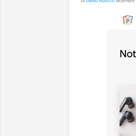
Di
Danilo Ruocco
dicembre 