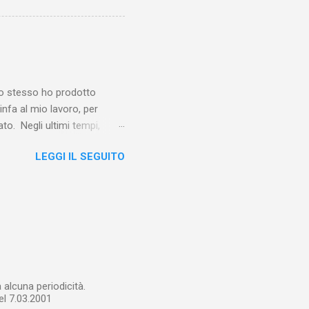
vero sconsolante:
e al suo vertice c’era una
balterne. Non era
 abitavano nell’East End e
e io stesso ho prodotto
linfa al mio lavoro, per
o. Negli ultimi tempi,
otebook in Gemini
LEGGI IL SEGUITO
o nel corso del tempo e che
un canale YouTube). Con il
a importare in Gemini
: va digitalizzato, prima di
ltri appunti preparatori e
alcuna periodicità.
el 7.03.2001