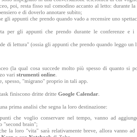
ceo, poi, resta fisso sul comodino accanto al letto: durante la
ensiero e di doverlo annotare subito;
e gli appunti che prendo quando vado a recensire uno spettac
rta per gli appunti che prendo durante le conferenze e i 
ede di lettura" (ossia gli appunti che prendo quando leggo un 
ceo (la qual cosa succede molto più spesso di quanto si p
zzo vari
strumenti online
.
te, spesso, "migrano" proprio in tali app.
ask finiscono dritte dritte
Google Calendar
.
una prima analisi che segna la loro destinazione:
punti che voglio conservare nel tempo, vanno ad aggiunger
io "second brain";
che la loro "vita" sarà relativamente breve, allora vanno ad
 Keep
o con
Notebook
di Zoho.