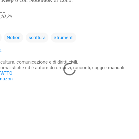
__
.10.24
Notion
scrittura
Strumenti
a
ltura, comunicazione e di diritti civili.
iornalistiche ed è autore di romanzi, racconti, saggi e manuali.
TATTO
Amazon