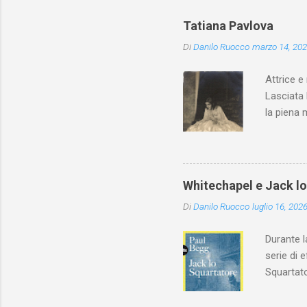
Tatiana Pavlova
Di
Danilo Ruocco
marzo 14, 20
Attrice e
Lasciata 
la piena 
Whitechapel e Jack l
Di
Danilo Ruocco
luglio 16, 202
Durante l
serie di 
Squartato
Utet, ric
dedica an