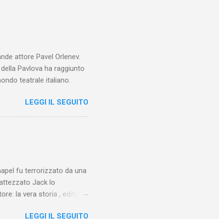
ande attore Pavel Orlenev.
e della Pavlova ha raggiunto
ondo teatrale italiano.
LEGGI IL SEGUITO
chapel fu terrorizzato da una
battezzato Jack lo
ore: la vera storia , edito da
 lo Squartatore, ma si
LEGGI IL SEGUITO
chapel e del East End e a