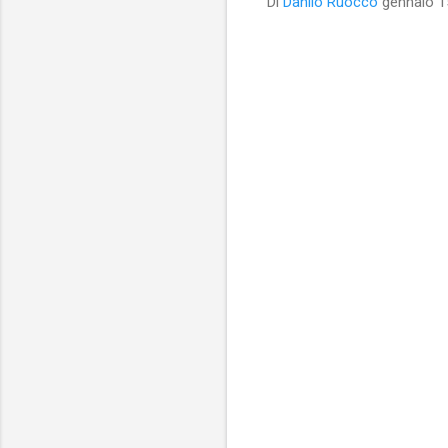
Di
Danilo Ruocco
gennaio 1