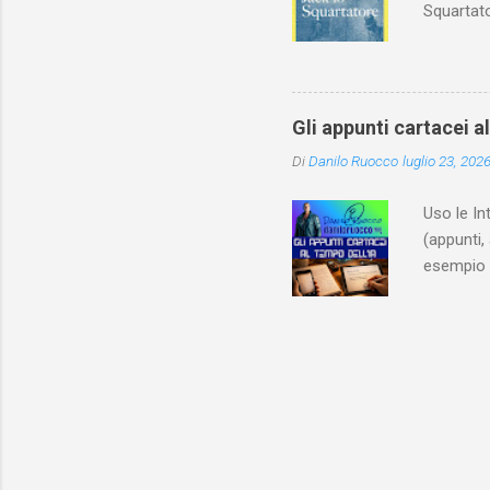
Squartato
Utet, ric
dedica an
ricapitol
l’archite
Gli appunti cartacei a
classe do
Di
Danilo Ruocco
luglio 23, 202
interessa
non aveva
Uso le In
(appunti, 
esempio e
quindi, 
Notebook 
non è sol
materiale
Notebook i
poterlo “
per digita