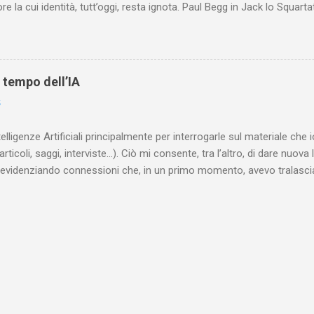
re la cui identità, tutt’oggi, resta ignota. Paul Begg in Jack lo Squartat
ostruisce non solo i cinque omicidi “canonicamente” addebitati a Jack
che (e, in alcuni capitoli, soprattutto) a ricostruire la storia di White
are le lotte intestine al Ministero dell’Interno. Ne esce un quadro dav
ttura sociale dell'Inghilterra vittoriana era inverosimilmente classista, 
l tempo dell’IA
minante che non aveva alcun interesse nei confronti delle classi su
6
ta a sapere quali fossero le reali condizioni di vita delle persone che
 alcuna remora, se considerato necessario...
telligenze Artificiali principalmente per interrogarle sul materiale ch
articoli, saggi, interviste…). Ciò mi consente, tra l’altro, di dare nuova 
videnziando connessioni che, in un primo momento, avevo tralasciat
quando lavoro su un argomento che approfondisco da anni, apro un n
(già NotebookLM) e lo riempio con il materiale che ho già realizzat
o testuale, ma anche audiovisivo (ho lavorato in radio e ho da anni 
 che è già in un formato digitale, le cose sono molto rapide: mi bast
 relativi file. Diversa è la questione, invece, con il materiale cartaceo
dare in pasto” all’IA! Ho centinaia di schede di lettura manoscritte* e a
lizzarli sto utilizzando l’IA: fotografo quanto ho s...