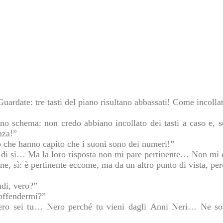
uardate: tre tasti del piano risultano abbassati! Come incollat
no schema: non credo abbiano incollato dei tasti a caso e, so
nza!”
o che hanno capito che i suoni sono dei numeri!”
o di sì… Ma la loro risposta non mi pare pertinente… Non mi
ne, sì: è pertinente eccome, ma da un altro punto di vista, per
ndi, vero?”
 offendermi?”
nero sei tu… Nero perché tu vieni dagli Anni Neri… Ne son