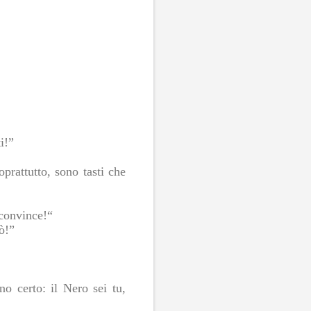
i!”
prattutto, sono tasti che
 convince!“
ò!”
o certo: il Nero sei tu,