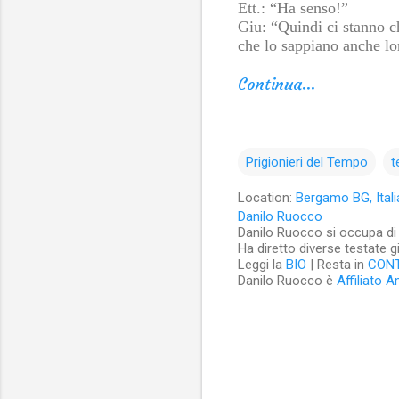
Ett.: “Ha senso!”
Giu: “Quindi ci stanno c
che lo sappiano anche lo
Continua...
Prigionieri del Tempo
t
Location:
Bergamo BG, Itali
Danilo Ruocco
Danilo Ruocco si occupa di cu
Ha diretto diverse testate g
Leggi la
BIO
| Resta in
CON
Danilo Ruocco è
Affiliato 
C
o
m
m