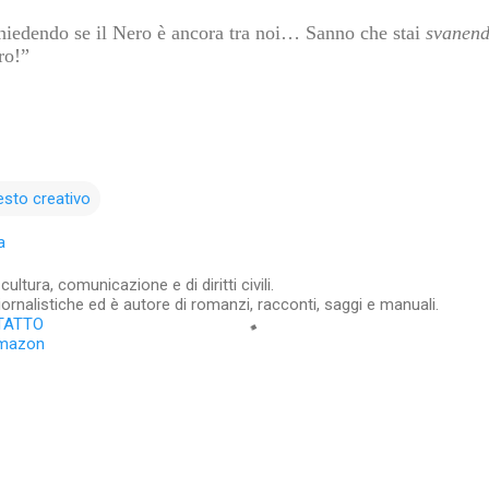
hiedendo se il Nero è ancora tra noi… Sanno che stai
svanen
ro!”
esto creativo
a
ltura, comunicazione e di diritti civili.
iornalistiche ed è autore di romanzi, racconti, saggi e manuali.
TATTO
Amazon