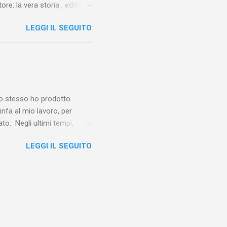
ore: la vera storia , edito da
 lo Squartatore, ma si
LEGGI IL SEGUITO
chapel e del East End e a
vero sconsolante:
e al suo vertice c’era una
balterne. Non era
 abitavano nell’East End e
e io stesso ho prodotto
linfa al mio lavoro, per
o. Negli ultimi tempi,
otebook in Gemini
LEGGI IL SEGUITO
o nel corso del tempo e che
un canale YouTube). Con il
a importare in Gemini
: va digitalizzato, prima di
ltri appunti preparatori e