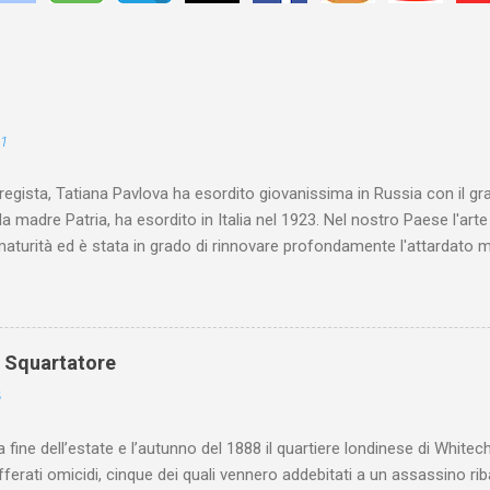
21
 regista, Tatiana Pavlova ha esordito giovanissima in Russia con il gr
la madre Patria, ha esordito in Italia nel 1923. Nel nostro Paese l'art
maturità ed è stata in grado di rinnovare profondamente l'attardato m
o Squartatore
6
a fine dell’estate e l’autunno del 1888 il quartiere londinese di White
efferati omicidi, cinque dei quali vennero addebitati a un assassino ri