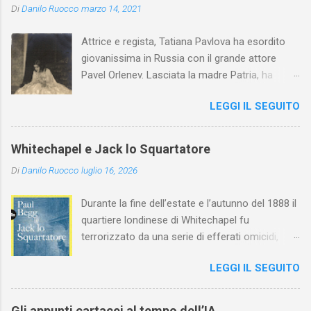
Di
Danilo Ruocco
marzo 14, 2021
Attrice e regista, Tatiana Pavlova ha esordito
giovanissima in Russia con il grande attore
Pavel Orlenev. Lasciata la madre Patria, ha
esordito in Italia nel 1923. Nel nostro Paese
LEGGI IL SEGUITO
l'arte della Pavlova ha raggiunto la piena
maturità ed è stata in grado di rinnovare
profondamente l'attardato mondo teatrale
Whitechapel e Jack lo Squartatore
italiano.
Di
Danilo Ruocco
luglio 16, 2026
Durante la fine dell’estate e l’autunno del 1888 il
quartiere londinese di Whitechapel fu
terrorizzato da una serie di efferati omicidi,
cinque dei quali vennero addebitati a un
LEGGI IL SEGUITO
assassino ribattezzato Jack lo Squartatore la
cui identità, tutt’oggi, resta ignota. Paul Begg in
Jack lo Squartatore: la vera storia , edito da
Gli appunti cartacei al tempo dell’IA