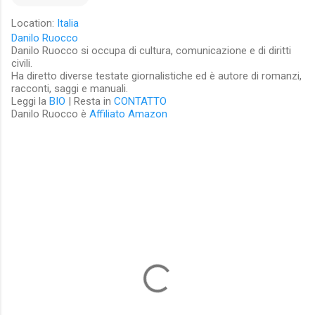
Location:
Italia
Danilo Ruocco
Danilo Ruocco si occupa di cultura, comunicazione e di diritti
civili.
Ha diretto diverse testate giornalistiche ed è autore di romanzi,
racconti, saggi e manuali.
Leggi la
BIO
| Resta in
CONTATTO
Danilo Ruocco è
Affiliato Amazon
C
o
m
m
e
n
t
i