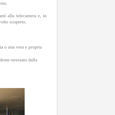
irus.
i alla telecamera e, in 
volto scoperto.
a o una vera e propria 
ente-stressato dalla 