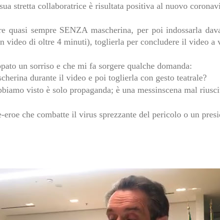
a stretta collaboratrice è risultata positiva al nuovo coronav
e quasi sempre SENZA mascherina, per poi indossarla davant
 video di oltre 4 minuti), toglierla per concludere il video a 
pato un sorriso e che mi fa sorgere qualche domanda:
cherina durante il video e poi toglierla con gesto teatrale?
abbiamo visto è solo propaganda; è una messinscena mal riuscit
-eroe che combatte il virus sprezzante del pericolo o un presid