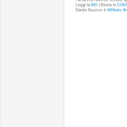
Leggi la
BIO
| Resta in
CON
Danilo Ruocco è
Affiliato 
C
o
m
m
e
n
t
i