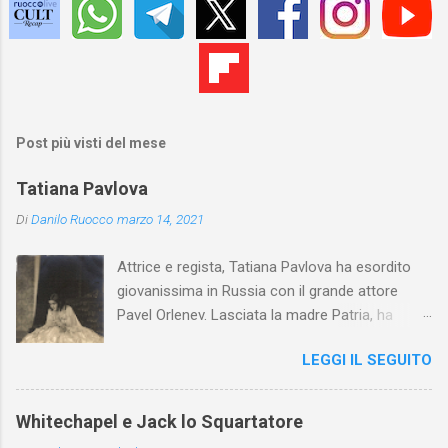
Post più visti del mese
Tatiana Pavlova
Di
Danilo Ruocco
marzo 14, 2021
Attrice e regista, Tatiana Pavlova ha esordito
giovanissima in Russia con il grande attore
Pavel Orlenev. Lasciata la madre Patria, ha
esordito in Italia nel 1923. Nel nostro Paese
LEGGI IL SEGUITO
l'arte della Pavlova ha raggiunto la piena
maturità ed è stata in grado di rinnovare
profondamente l'attardato mondo teatrale
Whitechapel e Jack lo Squartatore
italiano.