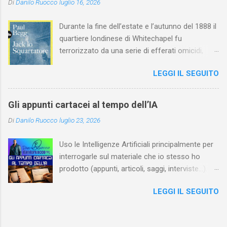
Di
Danilo Ruocco
luglio 16, 2026
Durante la fine dell’estate e l’autunno del 1888 il
quartiere londinese di Whitechapel fu
terrorizzato da una serie di efferati omicidi,
cinque dei quali vennero addebitati a un
LEGGI IL SEGUITO
assassino ribattezzato Jack lo Squartatore la
cui identità, tutt’oggi, resta ignota. Paul Begg in
Jack lo Squartatore: la vera storia , edito da
Gli appunti cartacei al tempo dell’IA
Utet, ricostruisce non solo i cinque omicidi
Di
Danilo Ruocco
luglio 23, 2026
“canonicamente” addebitati a Jack lo
Squartatore, ma si dedica anche (e, in alcuni
Uso le Intelligenze Artificiali principalmente per
capitoli, soprattutto) a ricostruire la storia di
interrogarle sul materiale che io stesso ho
Whitechapel e del East End e a ricapitolare le
prodotto (appunti, articoli, saggi, interviste…).
lotte intestine al Ministero dell’Interno. Ne esce
Ciò mi consente, tra l’altro, di dare nuova linfa
un quadro davvero sconsolante: l’architettura
LEGGI IL SEGUITO
al mio lavoro, per esempio evidenziando
sociale dell'Inghilterra vittoriana era
connessioni che, in un primo momento, avevo
inverosimilmente classista, e al suo vertice
tralasciato. Negli ultimi tempi, quindi, quando
c’era una classe dominante che non aveva