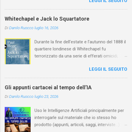
LEGGI IL SEGUITO
l'arte della Pavlova ha raggiunto la piena
maturità ed è stata in grado di rinnovare
profondamente l'attardato mondo teatrale
Whitechapel e Jack lo Squartatore
italiano.
Di
Danilo Ruocco
luglio 16, 2026
Durante la fine dell’estate e l’autunno del 1888 il
quartiere londinese di Whitechapel fu
terrorizzato da una serie di efferati omicidi,
cinque dei quali vennero addebitati a un
LEGGI IL SEGUITO
assassino ribattezzato Jack lo Squartatore la
cui identità, tutt’oggi, resta ignota. Paul Begg in
Jack lo Squartatore: la vera storia , edito da
Gli appunti cartacei al tempo dell’IA
Utet, ricostruisce non solo i cinque omicidi
Di
Danilo Ruocco
luglio 23, 2026
“canonicamente” addebitati a Jack lo
Squartatore, ma si dedica anche (e, in alcuni
Uso le Intelligenze Artificiali principalmente per
capitoli, soprattutto) a ricostruire la storia di
interrogarle sul materiale che io stesso ho
Whitechapel e del East End e a ricapitolare le
prodotto (appunti, articoli, saggi, interviste…).
lotte intestine al Ministero dell’Interno. Ne esce
Ciò mi consente, tra l’altro, di dare nuova linfa