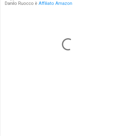
Danilo Ruocco è
Affiliato Amazon
C
o
m
m
e
n
t
i