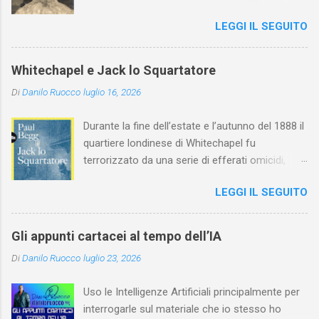
esordito in Italia nel 1923. Nel nostro Paese
LEGGI IL SEGUITO
l'arte della Pavlova ha raggiunto la piena
maturità ed è stata in grado di rinnovare
profondamente l'attardato mondo teatrale
Whitechapel e Jack lo Squartatore
italiano.
Di
Danilo Ruocco
luglio 16, 2026
Durante la fine dell’estate e l’autunno del 1888 il
quartiere londinese di Whitechapel fu
terrorizzato da una serie di efferati omicidi,
cinque dei quali vennero addebitati a un
LEGGI IL SEGUITO
assassino ribattezzato Jack lo Squartatore la
cui identità, tutt’oggi, resta ignota. Paul Begg in
Jack lo Squartatore: la vera storia , edito da
Gli appunti cartacei al tempo dell’IA
Utet, ricostruisce non solo i cinque omicidi
Di
Danilo Ruocco
luglio 23, 2026
“canonicamente” addebitati a Jack lo
Squartatore, ma si dedica anche (e, in alcuni
Uso le Intelligenze Artificiali principalmente per
capitoli, soprattutto) a ricostruire la storia di
interrogarle sul materiale che io stesso ho
Whitechapel e del East End e a ricapitolare le