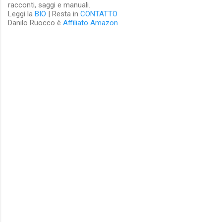
racconti, saggi e manuali.
Leggi la
BIO
| Resta in
CONTATTO
Danilo Ruocco è
Affiliato Amazon
C
o
m
m
e
n
t
i