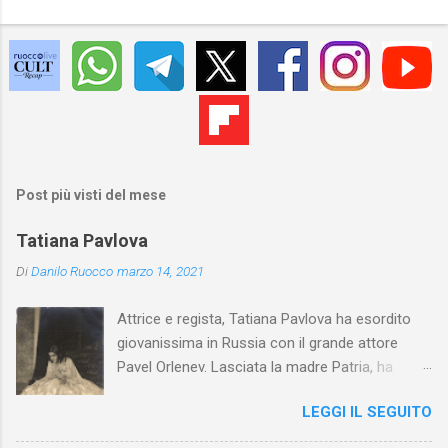
Post più visti del mese
Tatiana Pavlova
Di
Danilo Ruocco
marzo 14, 2021
Attrice e regista, Tatiana Pavlova ha esordito
giovanissima in Russia con il grande attore
Pavel Orlenev. Lasciata la madre Patria, ha
esordito in Italia nel 1923. Nel nostro Paese
LEGGI IL SEGUITO
l'arte della Pavlova ha raggiunto la piena
maturità ed è stata in grado di rinnovare