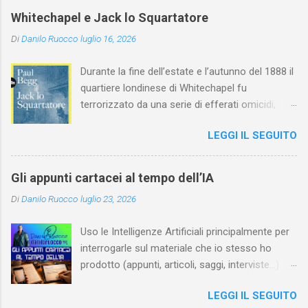
profondamente l'attardato mondo teatrale
Whitechapel e Jack lo Squartatore
italiano.
Di
Danilo Ruocco
luglio 16, 2026
Durante la fine dell’estate e l’autunno del 1888 il
quartiere londinese di Whitechapel fu
terrorizzato da una serie di efferati omicidi,
cinque dei quali vennero addebitati a un
LEGGI IL SEGUITO
assassino ribattezzato Jack lo Squartatore la
cui identità, tutt’oggi, resta ignota. Paul Begg in
Jack lo Squartatore: la vera storia , edito da
Gli appunti cartacei al tempo dell’IA
Utet, ricostruisce non solo i cinque omicidi
Di
Danilo Ruocco
luglio 23, 2026
“canonicamente” addebitati a Jack lo
Squartatore, ma si dedica anche (e, in alcuni
Uso le Intelligenze Artificiali principalmente per
capitoli, soprattutto) a ricostruire la storia di
interrogarle sul materiale che io stesso ho
Whitechapel e del East End e a ricapitolare le
prodotto (appunti, articoli, saggi, interviste…).
lotte intestine al Ministero dell’Interno. Ne esce
Ciò mi consente, tra l’altro, di dare nuova linfa
un quadro davvero sconsolante: l’architettura
LEGGI IL SEGUITO
al mio lavoro, per esempio evidenziando
sociale dell'Inghilterra vittoriana era