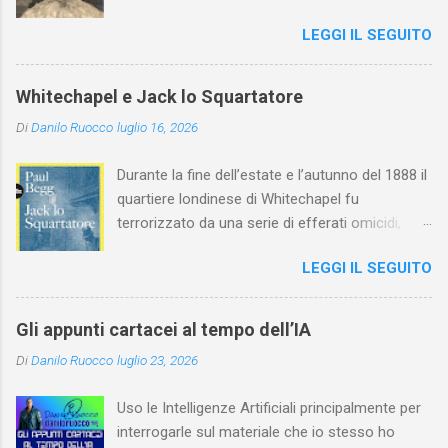
esordito in Italia nel 1923. Nel nostro Paese
LEGGI IL SEGUITO
l'arte della Pavlova ha raggiunto la piena
maturità ed è stata in grado di rinnovare
profondamente l'attardato mondo teatrale
Whitechapel e Jack lo Squartatore
italiano.
Di
Danilo Ruocco
luglio 16, 2026
Durante la fine dell’estate e l’autunno del 1888 il
quartiere londinese di Whitechapel fu
terrorizzato da una serie di efferati omicidi,
cinque dei quali vennero addebitati a un
LEGGI IL SEGUITO
assassino ribattezzato Jack lo Squartatore la
cui identità, tutt’oggi, resta ignota. Paul Begg in
Jack lo Squartatore: la vera storia , edito da
Gli appunti cartacei al tempo dell’IA
Utet, ricostruisce non solo i cinque omicidi
Di
Danilo Ruocco
luglio 23, 2026
“canonicamente” addebitati a Jack lo
Squartatore, ma si dedica anche (e, in alcuni
Uso le Intelligenze Artificiali principalmente per
capitoli, soprattutto) a ricostruire la storia di
interrogarle sul materiale che io stesso ho
Whitechapel e del East End e a ricapitolare le