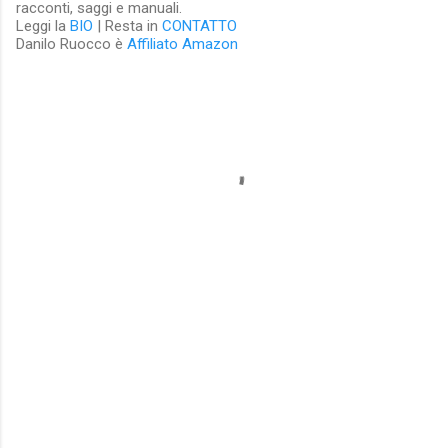
racconti, saggi e manuali.
Leggi la
BIO
| Resta in
CONTATTO
Danilo Ruocco è
Affiliato Amazon
C
o
m
m
e
n
t
i