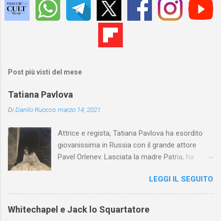
Post più visti del mese
Tatiana Pavlova
Di
Danilo Ruocco
marzo 14, 2021
Attrice e regista, Tatiana Pavlova ha esordito
giovanissima in Russia con il grande attore
Pavel Orlenev. Lasciata la madre Patria, ha
esordito in Italia nel 1923. Nel nostro Paese
LEGGI IL SEGUITO
l'arte della Pavlova ha raggiunto la piena
maturità ed è stata in grado di rinnovare
profondamente l'attardato mondo teatrale
Whitechapel e Jack lo Squartatore
italiano.