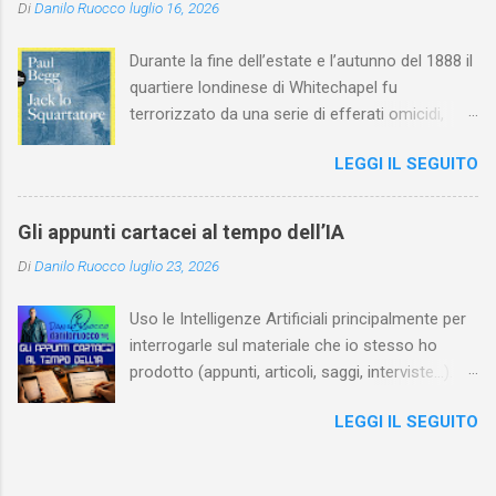
Di
Danilo Ruocco
luglio 16, 2026
Durante la fine dell’estate e l’autunno del 1888 il
quartiere londinese di Whitechapel fu
terrorizzato da una serie di efferati omicidi,
cinque dei quali vennero addebitati a un
LEGGI IL SEGUITO
assassino ribattezzato Jack lo Squartatore la
cui identità, tutt’oggi, resta ignota. Paul Begg in
Jack lo Squartatore: la vera storia , edito da
Gli appunti cartacei al tempo dell’IA
Utet, ricostruisce non solo i cinque omicidi
Di
Danilo Ruocco
luglio 23, 2026
“canonicamente” addebitati a Jack lo
Squartatore, ma si dedica anche (e, in alcuni
Uso le Intelligenze Artificiali principalmente per
capitoli, soprattutto) a ricostruire la storia di
interrogarle sul materiale che io stesso ho
Whitechapel e del East End e a ricapitolare le
prodotto (appunti, articoli, saggi, interviste…).
lotte intestine al Ministero dell’Interno. Ne esce
Ciò mi consente, tra l’altro, di dare nuova linfa
un quadro davvero sconsolante: l’architettura
LEGGI IL SEGUITO
al mio lavoro, per esempio evidenziando
sociale dell'Inghilterra vittoriana era
connessioni che, in un primo momento, avevo
inverosimilmente classista, e al suo vertice
tralasciato. Negli ultimi tempi, quindi, quando
c’era una classe dominante che non aveva